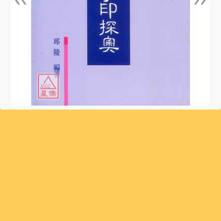
上一張
下一