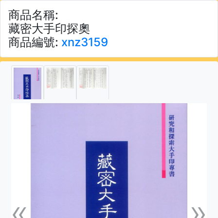
商品名稱:
藏密大手印探奧
商品編號:
xnz3159
«
»