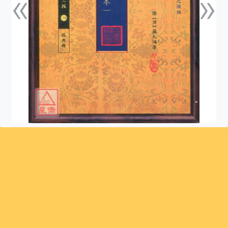
«
»
上一張
下一