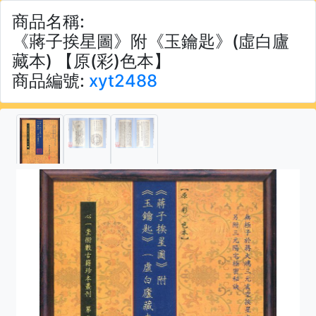
商品名稱:
《蔣子挨星圖》附《玉鑰匙》(虛白廬
藏本) 【原(彩)色本】
商品編號:
xyt2488