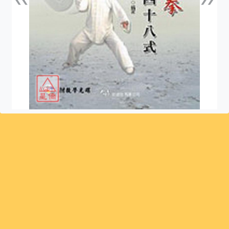
上一張
下一