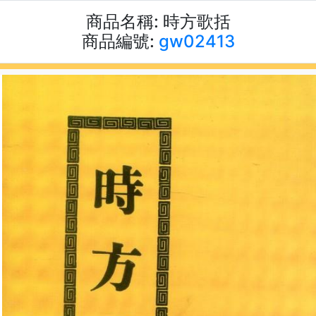
商品名稱:
時方歌括
商品編號:
gw02413