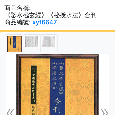
商品名稱:
《鑒水極玄經》《秘授水法》合刊
商品編號:
xyt6647
«
»