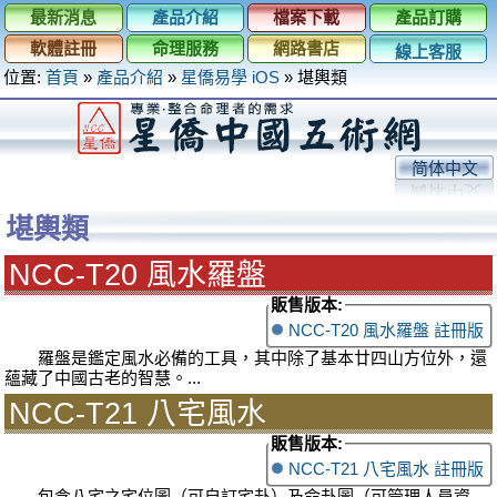
最新消息
產品介紹
檔案下載
產品訂購
軟體註冊
命理服務
網路書店
線上客服
位置:
首頁
»
產品介紹
»
星僑易學 iOS
»
堪輿類
简体中文
堪輿類
NCC-T20 風水羅盤
販售版本:
NCC-T20 風水羅盤 註冊版
羅盤是鑑定風水必備的工具，其中除了基本廿四山方位外，還
蘊藏了中國古老的智慧。...
NCC-T21 八宅風水
販售版本:
NCC-T21 八宅風水 註冊版
包含八宅之宅位圖（可自訂宅卦）及命卦圖（可管理人員資