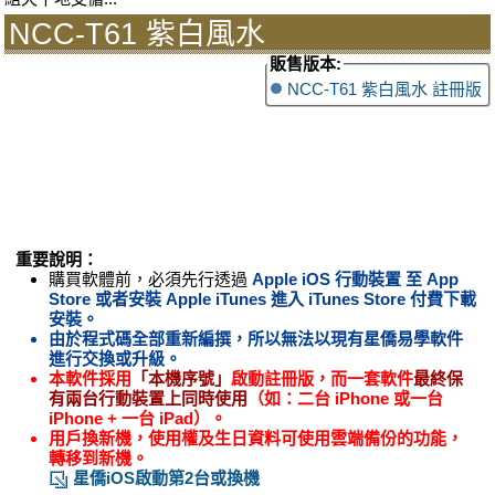
NCC-T61 紫白風水
販售版本:
NCC-T61 紫白風水 註冊版
重要說明：
購買軟體前，必須先行透過
Apple iOS 行動裝置 至
App
Store
或者安裝
Apple iTunes
進入
iTunes Store
付費下載
安裝。
由於程式碼全部重新編撰，所以無法以現有星僑易學軟件
進行交換或升級。
本軟件採用
「本機序號」
啟動註冊版，而一套軟件
最終保
有兩台行動裝置上同時使用
（如：二台 iPhone 或一台
iPhone + 一台 iPad）。
用戶換新機，使用權及生日資料可使用雲端備份的功能，
轉移到新機。
星僑iOS啟動第2台或換機