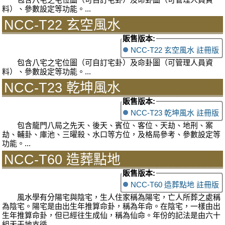
料）、參數設定等功能。...
NCC-T22 玄空風水
販售版本:
NCC-T22 玄空風水 註冊版
包含八宅之宅位圖（可自訂宅卦）及命卦圖（可管理人員資
料）、參數設定等功能。...
NCC-T23 乾坤風水
販售版本:
NCC-T23 乾坤風水 註冊版
包含龍門八局之先天、後天、賓位、客位、天劫、地刑、案
劫、輔卦、庫池、三曜殺、水口等方位，及格局參考、參數設定等
功能。...
NCC-T60 造葬點地
販售版本:
NCC-T60 造葬點地 註冊版
風水學有分陽宅與陰宅，生人住家稱為陽宅，亡人所葬之處稱
為陰宅。陽宅是由出生年推算命卦，稱為年命。在陰宅，一樣由出
生年推算命卦，但已經往生成仙，稱為仙命。年份的記法是由六十
組天干地支循...