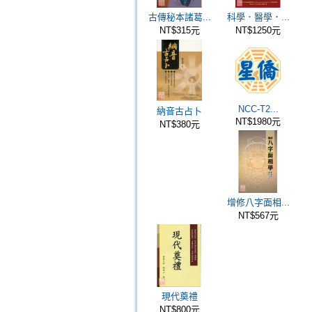
古傳秘本諸葛...
科學．醫學．...
NT$315元
NT$1250元
NCC-T2...
納音古占卜
NT$1980元
NT$380元
增修八字面相...
NT$567元
現代奠禮
NT$800元