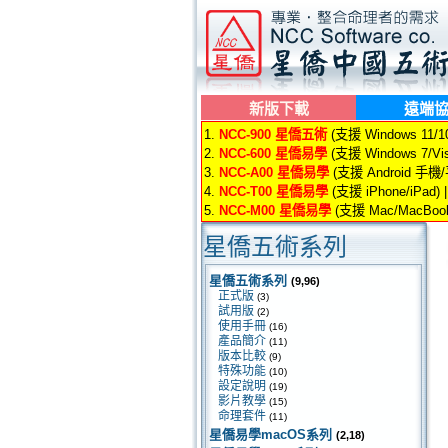
新版下載
遠端
1.
NCC-900 星僑五術
(支援 Windows 11/10/
2.
NCC-600 星僑易學
(支援 Windows 7/Vis
3.
NCC-A00 星僑易學
(支援 Android 手機
4.
NCC-T00 星僑易學
(支援 iPhone/iPad) 
5.
NCC-M00 星僑易學
(支援 Mac/MacBook
星僑五術系列
星僑五術系列
(9,96)
正式版
(3)
試用版
(2)
使用手冊
(16)
產品簡介
(11)
版本比較
(9)
特殊功能
(10)
設定說明
(19)
影片教學
(15)
命理套件
(11)
星僑易學macOS系列
(2,18)