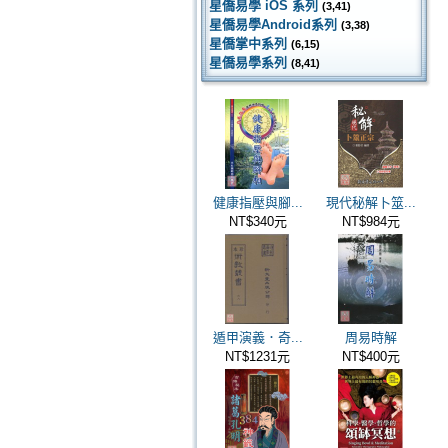
星僑易學 iOS 系列
(3,41)
星僑易學Android系列
(3,38)
星僑掌中系列
(6,15)
星僑易學系列
(8,41)
健康指壓與腳...
現代秘解卜筮...
NT$340元
NT$984元
遁甲演義．奇...
周易時解
NT$1231元
NT$400元