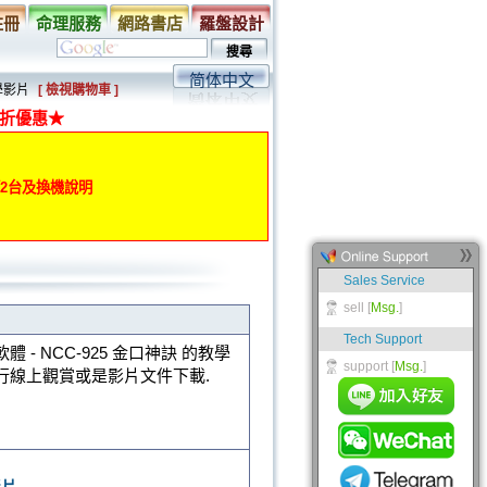
註冊
命理服務
網路書店
羅盤設計
简体中文
學影片
[ 檢視購物車 ]
折優惠★
動第2台及換機說明
體 - NCC-925 金口神訣 的教學
行線上觀賞或是影片文件下載.