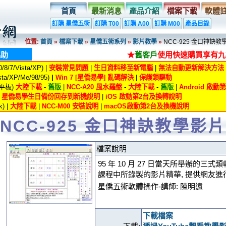
首頁
最新消息
產品介紹
檔案下載
軟體
訂購 星僑五術
訂購 T00
訂購 A00
訂購 M00
產品目錄
位置:
首頁
»
檔案下載
»
星僑五術系列
»
影片教學
»
NCC-925 金口神訣教
協助
★
舊客戶
使用快速購買享有九
8/7/Vista/XP) |
安裝常見問題
|
生日資料移至新電腦
|
無法自動更新解決方法
ta/XP/Me/98/95)
|
Win 7 [星僑易學] 亂碼解決
|
保護鎖驅動
/平板)
大陸下載
-
舊版
|
NCC-A20 風水羅盤
-
大陸下載
-
舊版
|
Android 啟
|
星僑易學生日備份回存到新機說明
|
iOS 啟動第2台及換轉說明
) |
大陸下載
|
NCC-M00 安裝說明
|
macOS啟動第2台及換機說明
NCC-925 金口神訣教學影片
檔案說明
95 年 10 月 27 日當天所舉辦的三式類軟
課程中所錄製的影片精華, 提供網友進
星僑五術軟體操作-講師: 陳明遠
下載檔案