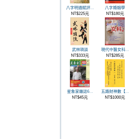
八字明通賦評...
八字婚姻學
NT$225元
NT$180元
武林瑣談
現代中醫女科...
NT$333元
NT$285元
星象家雜誌6...
五路財神數【...
NT$45元
NT$1000元