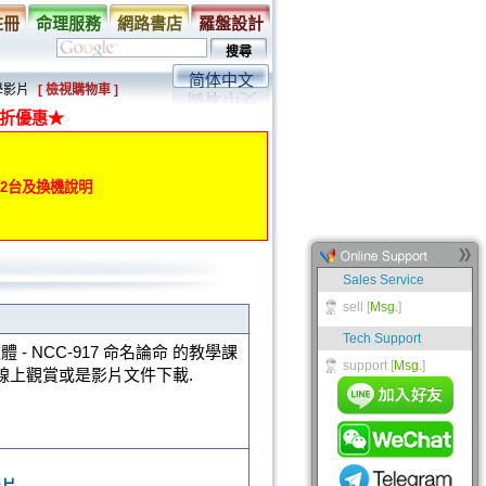
註冊
命理服務
網路書店
羅盤設計
简体中文
學影片
[ 檢視購物車 ]
折優惠★
動第2台及換機說明
體 - NCC-917 命名論命 的教學課
線上觀賞或是影片文件下載.