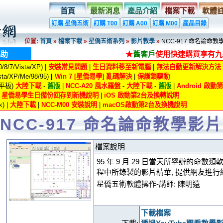
首頁
最新消息
產品介紹
檔案下載
軟體
訂購 星僑五術
訂購 T00
訂購 A00
訂購 M00
產品目錄
位置:
首頁
»
檔案下載
»
星僑五術系列
»
影片教學
»
NCC-917 命名論命教
協助
★
舊客戶
使用快速購買享有九
8/7/Vista/XP) |
安裝常見問題
|
生日資料移至新電腦
|
無法自動更新解決方法
ta/XP/Me/98/95)
|
Win 7 [星僑易學] 亂碼解決
|
保護鎖驅動
/平板)
大陸下載
-
舊版
|
NCC-A20 風水羅盤
-
大陸下載
-
舊版
|
Android 啟
|
星僑易學生日備份回存到新機說明
|
iOS 啟動第2台及換轉說明
) |
大陸下載
|
NCC-M00 安裝說明
|
macOS啟動第2台及換機說明
NCC-917 命名論命教學影片
檔案說明
95 年 9 月 29 日當天所舉辦的命數類軟
程中所錄製的影片精華, 提供網友進行
星僑五術軟體操作-講師: 陳明遠
下載檔案