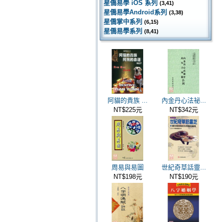
星僑易學 iOS 系列
(3,41)
星僑易學Android系列
(3,38)
星僑掌中系列
(6,15)
星僑易學系列
(8,41)
阿貓的貴族 ...
內金丹心法祕...
NT$225元
NT$342元
周易與易圖
世紀奇草話靈...
NT$198元
NT$190元