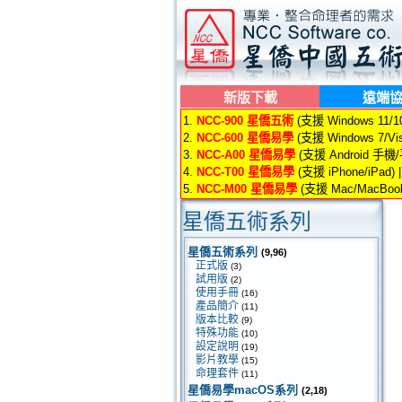
新版下載
遠端
1.
NCC-900 星僑五術
(支援 Windows 11/10/
2.
NCC-600 星僑易學
(支援 Windows 7/Vis
3.
NCC-A00 星僑易學
(支援 Android 手機
4.
NCC-T00 星僑易學
(支援 iPhone/iPad) 
5.
NCC-M00 星僑易學
(支援 Mac/MacBook
星僑五術系列
星僑五術系列
(9,96)
正式版
(3)
試用版
(2)
使用手冊
(16)
產品簡介
(11)
版本比較
(9)
特殊功能
(10)
設定說明
(19)
影片教學
(15)
命理套件
(11)
星僑易學macOS系列
(2,18)