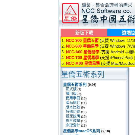
新版下載
遠端
1.
NCC-900 星僑五術
(支援 Windows 11/10/
2.
NCC-600 星僑易學
(支援 Windows 7/Vis
3.
NCC-A00 星僑易學
(支援 Android 手機
4.
NCC-T00 星僑易學
(支援 iPhone/iPad) 
5.
NCC-M00 星僑易學
(支援 Mac/MacBook
星僑五術系列
星僑五術系列
(9,96)
正式版
(3)
試用版
(2)
使用手冊
(16)
產品簡介
(11)
版本比較
(9)
特殊功能
(10)
設定說明
(19)
影片教學
(15)
命理套件
(11)
星僑易學macOS系列
(2,18)