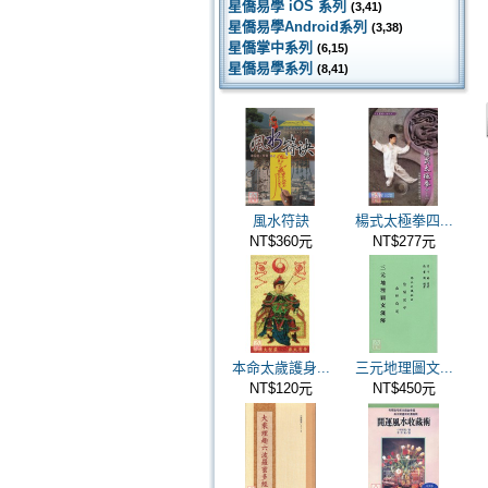
星僑易學 iOS 系列
(3,41)
星僑易學Android系列
(3,38)
星僑掌中系列
(6,15)
星僑易學系列
(8,41)
風水符訣
楊式太極拳四...
NT$360元
NT$277元
本命太歲護身...
三元地理圖文...
NT$120元
NT$450元