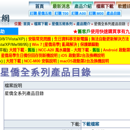
首頁
最新消息
產品介紹
檔案下載
軟體
訂購 星僑五術
訂購 T00
訂購 A00
訂購 M00
產品目錄
位置:
首頁
»
檔案下載
»
星僑五術系列
»
產品簡介
»
星僑全系列產品目錄
協助
★
舊客戶
使用快速購買享有九
8/7/Vista/XP) |
安裝常見問題
|
生日資料移至新電腦
|
無法自動更新解決方法
ta/XP/Me/98/95)
|
Win 7 [星僑易學] 亂碼解決
|
保護鎖驅動
/平板)
大陸下載
-
舊版
|
NCC-A20 風水羅盤
-
大陸下載
-
舊版
|
Android 啟
|
星僑易學生日備份回存到新機說明
|
iOS 啟動第2台及換轉說明
) |
大陸下載
|
NCC-M00 安裝說明
|
macOS啟動第2台及換機說明
星僑全系列產品目錄
檔案說明
星僑全系列產品目錄
下載:
下載檔案