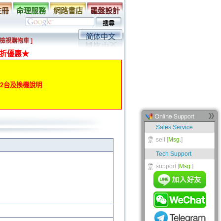
註冊
命理服務
網路書店
羅盤設計
简体中文
[ 檢視購物車 ]
折優惠★
動第2台及換機說明