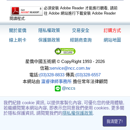
必須安裝 Adobe Reader 才能進行觀看, 請前
往 Adobe 網站進行下載安裝 Adobe Reader
閱讀程式.
關於星僑
隱私權政策
交易安全
訂購方式
線上刷卡
保護鎖政策
經銷商查詢
網站地圖
星僑中國五術網 © CopyRight 1993 - 2026
信箱:
service@ncc.com.tw
電話:
(03)328-8833
傳真:
(03)328-6557
本網站由
瀛睿律師事務所
擔任常年法律顧問
@nccs
我們紀錄 cookie 資訊, 以提供客製化內容, 可優化您的使用體驗,
若繼續閱覽本網站內容, 即表示您同意我們使用 cookies. 更多關
於隱私保護資訊, 請閱覽我們的
隱私權保護政策
.
我清楚了!