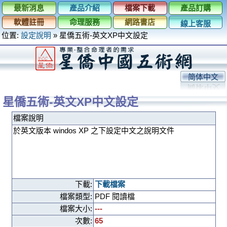
最新消息
產品介紹
檔案下載
產品訂購
軟體註冊
命理服務
網路書店
線上客服
位置:
設定說明
»
星僑五術-英文XP中文設定
简体中文
星僑五術-英文XP中文設定
檔案說明
於英文版本 windos XP 之下設定中文之說明文件
下載:
下載檔案
檔案類型:
PDF 閱讀檔
檔案大小:
---
次數:
65