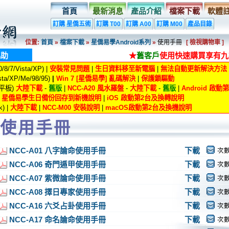
首頁
最新消息
產品介紹
檔案下載
軟體
訂購 星僑五術
訂購 T00
訂購 A00
訂購 M00
產品目錄
位置:
首頁
»
檔案下載
»
星僑易學Android系列
»
使用手冊
[ 檢視購物車 ]
協助
★
舊客戶
使用快速購買享有九
8/7/Vista/XP) |
安裝常見問題
|
生日資料移至新電腦
|
無法自動更新解決方法
ta/XP/Me/98/95)
|
Win 7 [星僑易學] 亂碼解決
|
保護鎖驅動
/平板)
大陸下載
-
舊版
|
NCC-A20 風水羅盤
-
大陸下載
-
舊版
|
Android 啟
|
星僑易學生日備份回存到新機說明
|
iOS 啟動第2台及換轉說明
) |
大陸下載
|
NCC-M00 安裝說明
|
macOS啟動第2台及換機說明
使用手冊
NCC-A01 八字論命使用手冊
下載
次數
NCC-A06 奇門遁甲使用手冊
下載
次數
NCC-A07 紫微論命使用手冊
下載
次數
NCC-A08 擇日專家使用手冊
下載
次數
NCC-A16 六爻占卦使用手冊
下載
次數
NCC-A17 命名論命使用手冊
下載
次數