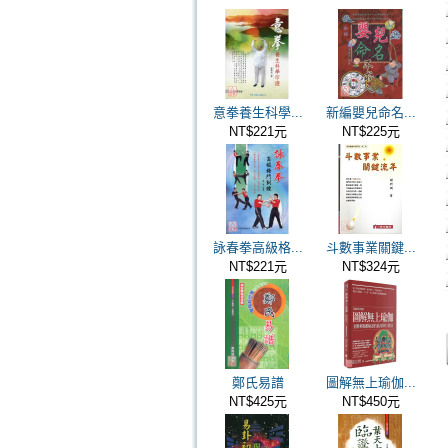
意拳養生科學...
新編嬰兒命名...
NT$221元
NT$225元
詠春拳高級格...
斗數事業關鍵...
NT$221元
NT$324元
鄭氏易譜
圖解無上瑜伽...
NT$425元
NT$450元