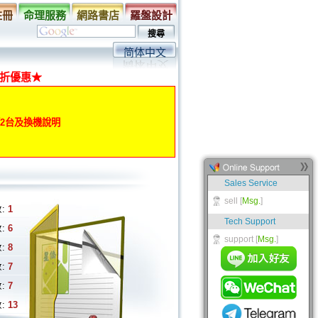
註冊
命理服務
網路書店
羅盤設計
简体中文
折優惠★
動第2台及換機說明
:
1
:
6
:
8
:
7
:
7
:
13