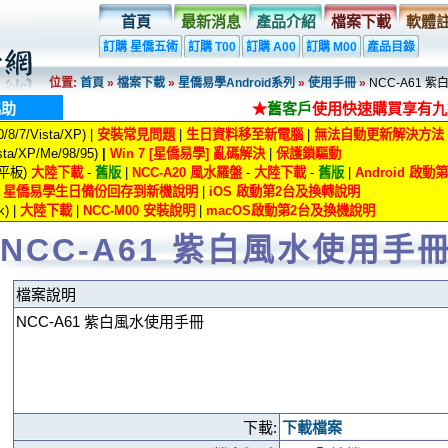
首頁
最新消息
產品介紹
檔案下載
軟體
訂購 星僑五術
訂購 T00
訂購 A00
訂購 M00
產品目錄
位置:
首頁
»
檔案下載
»
星僑易學Android系列
»
使用手冊
»
NCC-A61 
協助
★
舊客戶
使用快速購買享有九
8/7/Vista/XP) |
安裝常見問題
|
生日資料移至新電腦
|
無法自動更新解決方法
ta/XP/Me/98/95)
|
Win 7 [星僑易學] 亂碼解決
|
保護鎖驅動
/平板)
大陸下載
-
舊版
|
NCC-A20 風水羅盤
-
大陸下載
-
舊版
|
Android 啟
|
星僑易學生日備份回存到新機說明
|
iOS 啟動第2台及換轉說明
) |
大陸下載
|
NCC-M00 安裝說明
|
macOS啟動第2台及換機說明
NCC-A61 紫白風水使用手
檔案說明
NCC-A61 紫白風水使用手冊
下載:
下載檔案