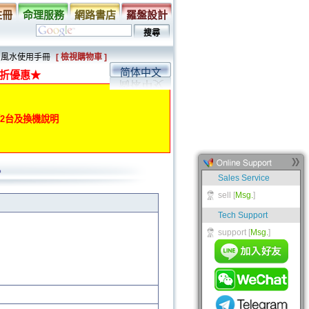
註冊
命理服務
網路書店
羅盤設計
紫白風水使用手冊
[ 檢視購物車 ]
简体中文
折優惠★
動第2台及換機說明
冊