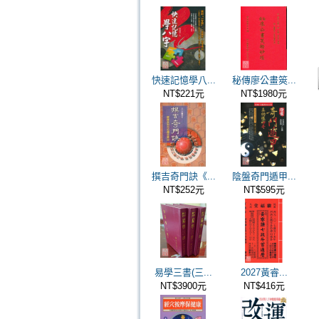
快速記憶學八...
秘傳廖公畫筴...
NT$221元
NT$1980元
撰吉奇門訣《...
陰盤奇門遁甲...
NT$252元
NT$595元
易學三書(三...
2027黃睿...
NT$3900元
NT$416元