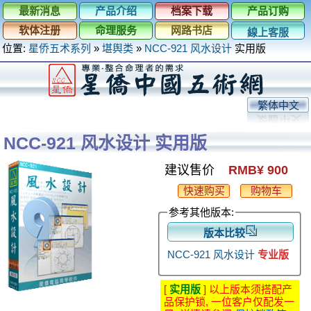
最新消息
产品介绍
档案下载
产品订购
软体注册
命理服务
网路书店
線上客服
位置:
星侨五术系列
»
堪舆类
»
NCC-921 风水设计
实用版
繁体中文
NCC-921 风水设计 实用版
建议售价
RMB¥ 900
快速购买
购物车
参考其他版本:
版本比较
NCC-921 风水设计
专业版
[
实用版
] 以上版本须搭配产
品保护锁, 一位客户仅配发一