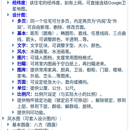
经纬度：
该住宅的经纬度，如有上网，可直接连结Google卫
星地图。
设计图：
多页：
同一个住宅可分多页，内定两页为“内局”及“外
局”，可自由新增、删除、修改页面。
基本：
距形（圆角）、椭圆形、直线、任意线段、三点曲
线、箭头，可调整颜色，半透明…等。
文字：
文字区块、可调整字型、大小、颜色。
风水：
水路画笔、水池画笔。
图片：
可插入图档，支援常用图档格式。
扫瞄：
可将室内图画于空白纸上，再扫瞄进来。
图库：
提供常用家具、厨具、卫浴、橱柜、门窗、楼梯、
家电、外局、峦头…等图库。
页面：
可设定纸张大小，直向或横向。
单位：
提供公厘、公分、公尺。
比例尺：
比例尺设定（与实际大小的比例）。
提供物件锁定功能（锁定后不可移动）、解除锁定、移到
上层、移到下层、群组、解群组、旋转。
提供列印功能。
风水图（可套入设计图内）：
基本圆盘：八方（圆盘）