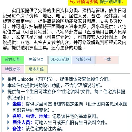
只. 详情请参阅
保护锁政策
.
实用版提供了完整的生日资料分类、建档与管理，依生日可
记录每个房子资料：地址、电话、居住人员、备注、经纬度，可
旋转罗盘定坐向，提供简易绘图功能及家具图库，支援多页设
计，并可透过扫瞄器将平面图输入进来套图。风水盘提供：八宅
宅位方盘（可自订宅卦）、八宅命卦方盘（直接选用目前人员命
卦）、玄空飞星方盘（可自订元运），可直接套入设计图上。解
说提供：八宅、玄空古文参考内容，并可修改解说判断程式及内
容。提供透明罗盘工具。还有更多的功能…
软件功能
更新纪录
风水盘范例
分析范例
下载
特殊功能
版本升级
采用 Unicode（万国码），提供简体及繁体操作介面。
本软件仅提供辅助设计功能，不含学理解说分析。
提供每一个生日可建立多个“住宅资料”文件，每个住宅资料提
供记录如下：
坐度：
提供罗盘可直接旋转指定坐向（设计图内各派风水图
可跟着坐向而变化）。
名称、电话、地址：
记录该住宅的基本资料。
居住人员：
可输入生日或开启旧有生日资料文件。
备注：
该住宅的备注内容。