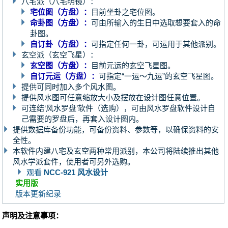
八宅派（八宅明镜）：
宅位图（方盘）：
目前坐卦之宅位图。
命卦图（方盘）：
可由所输入的生日中选取想要套入的命
卦图。
自订卦（方盘）：
可指定任何一卦，可运用于其他派别。
玄空派（玄空飞星）：
玄空图（方盘）：
目前元运的玄空飞星图。
自订元运（方盘）：
可指定“一运～九运”的玄空飞星图。
提供可同时加入多个风水图。
提供风水图可任意缩放大小及摆放在设计图任意位置。
可连结‘风水罗盘’软件（选购），可由风水罗盘软件设计自
己需要的罗盘后，再套入设计图内。
提供数据库备份功能，可备份资料、参数等，以确保资料的安
全性。
本软件内建八宅及玄空两种常用派别，本公司将陆续推出其他
风水学派套件，使用者可另外选购。
观看
NCC-921 风水设计
实用版
版本更新纪录
声明及注意事项：