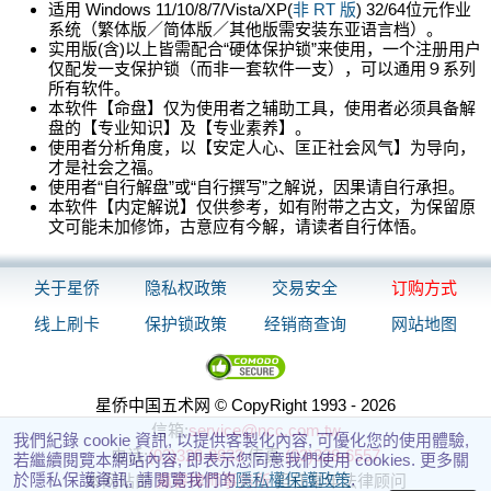
适用 Windows 11/10/8/7/Vista/XP(
非 RT 版
) 32/64位元作业
系统（繁体版／简体版／其他版需安装东亚语言档）。
实用版(含)以上皆需配合“硬体保护锁”来使用，一个注册用户
仅配发一支保护锁（而非一套软件一支），可以通用９系列
所有软件。
本软件【命盘】仅为使用者之辅助工具，使用者必须具备解
盘的【专业知识】及【专业素养】。
使用者分析角度，以【安定人心、匡正社会风气】为导向，
才是社会之福。
使用者“自行解盘”或“自行撰写”之解说，因果请自行承担。
本软件【内定解说】仅供参考，如有附带之古文，为保留原
文可能未加修饰，古意应有今解，请读者自行体悟。
关于星侨
隐私权政策
交易安全
订购方式
线上刷卡
保护锁政策
经销商查询
网站地图
星侨中国五术网 © CopyRight 1993 - 2026
信箱:
service@ncc.com.tw
我們紀錄 cookie 資訊, 以提供客製化內容, 可優化您的使用體驗,
电话:
(03)328-8833
传真:
(03)328-6557
若繼續閱覽本網站內容, 即表示您同意我們使用 cookies. 更多關
於隱私保護資訊, 請閱覽我們的
隱私權保護政策
.
本网站由
瀛睿律师事务所
担任常年法律顾问