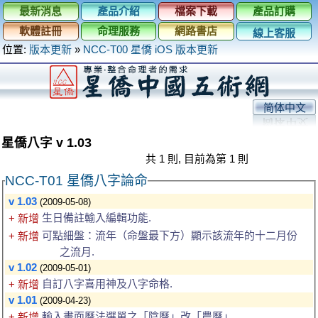
最新消息
產品介紹
檔案下載
產品訂購
軟體註冊
命理服務
網路書店
線上客服
位置:
版本更新
»
NCC-T00 星僑 iOS 版本更新
简体中文
星僑八字 v 1.03
共 1 則, 目前為第 1 則
NCC-T01 星僑八字論命
v 1.03
(2009-05-08)
生日備註輸入編輯功能.
+ 新增
可點細盤：流年（命盤最下方）顯示該流年的十二月份
+ 新增
之流月.
v 1.02
(2009-05-01)
自訂八字喜用神及八字命格.
+ 新增
v 1.01
(2009-04-23)
輸入畫面曆法選單之「陰曆」改「農曆」.
+ 新增