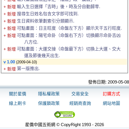
輸入生日選擇「吉時」後，時及分自動歸零.
+ 新增
搜尋生日姓名包含文字即可找到.
+ 新增
生日資料依筆劃索引分類顯示.
+ 新增
可點畫面：日主旺度（命盤左下方）顯示天干五行旺度.
+ 新增
可點畫面：陽宅命卦（命盤右下方）切換顯示命卦吉凶
+ 新增
八方位.
可點畫面：大運交接（命盤最下方）切換上大運、交大
+ 新增
運及節後幾天出生.
v 1.00
(2009-04-10)
第一版推出.
+ 新增
發佈日期: 2009-05-08
關於星僑
隱私權政策
交易安全
訂購方式
線上刷卡
保護鎖政策
經銷商查詢
網站地圖
星僑中國五術網 © CopyRight 1993 - 2026