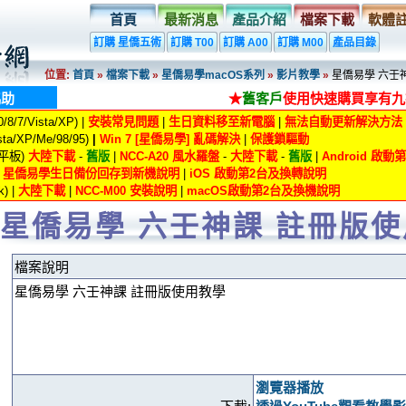
首頁
最新消息
產品介紹
檔案下載
軟體
訂購 星僑五術
訂購 T00
訂購 A00
訂購 M00
產品目錄
位置:
首頁
»
檔案下載
»
星僑易學macOS系列
»
影片教學
»
星僑易學 六壬
協助
★
舊客戶
使用快速購買享有九
8/7/Vista/XP) |
安裝常見問題
|
生日資料移至新電腦
|
無法自動更新解決方法
ta/XP/Me/98/95)
|
Win 7 [星僑易學] 亂碼解決
|
保護鎖驅動
/平板)
大陸下載
-
舊版
|
NCC-A20 風水羅盤
-
大陸下載
-
舊版
|
Android 啟
|
星僑易學生日備份回存到新機說明
|
iOS 啟動第2台及換轉說明
) |
大陸下載
|
NCC-M00 安裝說明
|
macOS啟動第2台及換機說明
星僑易學 六壬神課 註冊版
檔案說明
星僑易學 六壬神課 註冊版使用教學
瀏覽器播放