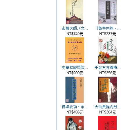
玄機大師八文...
《黃帝內經・...
NT$749元
NT$237元
中華易經學院...
千金方食養療...
NT$900元
NT$356元
佛法要領‧永...
天仙黃庭內丹...
NT$406元
NT$304元