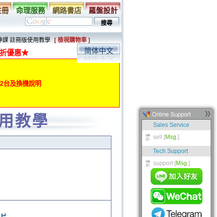
註冊
命理服務
網路書店
羅盤設計
神課 註冊版使用教學
[ 檢視購物車 ]
简体中文
折優惠★
動第2台及換機說明
使用教學