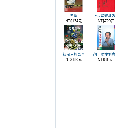
拳擊
正宗紫微斗數...
NT$174元
NT$720元
初階易經讀本
胡一鳴命例實...
NT$180元
NT$315元