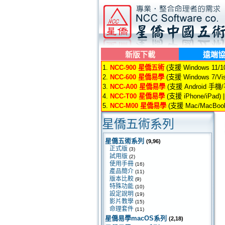
新版下載
遠端
1.
NCC-900 星僑五術
(支援 Windows 11/10/
2.
NCC-600 星僑易學
(支援 Windows 7/Vis
3.
NCC-A00 星僑易學
(支援 Android 手機
4.
NCC-T00 星僑易學
(支援 iPhone/iPad) 
5.
NCC-M00 星僑易學
(支援 Mac/MacBook
星僑五術系列
星僑五術系列
(9,96)
正式版
(3)
試用版
(2)
使用手冊
(16)
產品簡介
(11)
版本比較
(9)
特殊功能
(10)
設定說明
(19)
影片教學
(15)
命理套件
(11)
星僑易學macOS系列
(2,18)