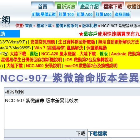
首頁
最新消息
產品介紹
檔案下載
軟體
訂購 星僑五術
訂購 T00
訂購 A00
訂購 M00
產品目錄
位置:
首頁
»
檔案下載
»
星僑五術系列
»
版本比較
»
NCC-907 紫微論命
協助
★
舊客戶
使用快速購買享有九
8/7/Vista/XP) |
安裝常見問題
|
生日資料移至新電腦
|
無法自動更新解決方法
ta/XP/Me/98/95)
|
Win 7 [星僑易學] 亂碼解決
|
保護鎖驅動
/平板)
大陸下載
-
舊版
|
NCC-A20 風水羅盤
-
大陸下載
-
舊版
|
Android 啟
|
星僑易學生日備份回存到新機說明
|
iOS 啟動第2台及換轉說明
) |
大陸下載
|
NCC-M00 安裝說明
|
macOS啟動第2台及換機說明
NCC-907 紫微論命版本差
檔案說明
NCC-907 紫微論命 版本差異比較表
下載:
下載檔案