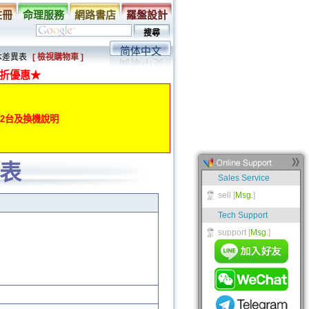
註冊
命理服務
網路書店
羅盤設計
简体中文
版本差異表
[ 檢視購物車 ]
折優惠★
動第2台及換機說明
異表