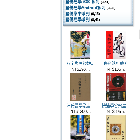
星僑易學 iOS 系列
(3,41)
星僑易學Android系列
(3,38)
星僑掌中系列
(6,15)
星僑易學系列
(8,41)
八字與易經姓...
傷科跌打驗方
NT$298元
NT$135元
汪氏醫學叢書...
快速學會飛星...
NT$1200元
NT$395元