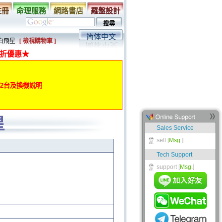
註冊
命理服務
網路書店
羅盤設計
简体中文
紫白飛星
[ 檢視購物車 ]
折優惠★
動第2台及換機說明
星