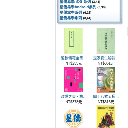
星僑易學 iOS 系列
(3,41)
星僑易學Android系列
(3,38)
星僑掌中系列
(6,15)
星僑易學系列
(8,41)
道教儀範全集...
道家養生秘旨...
NT$255元
NT$361元
改運之書‧格...
四十八式太極...
NT$378元
NT$316元