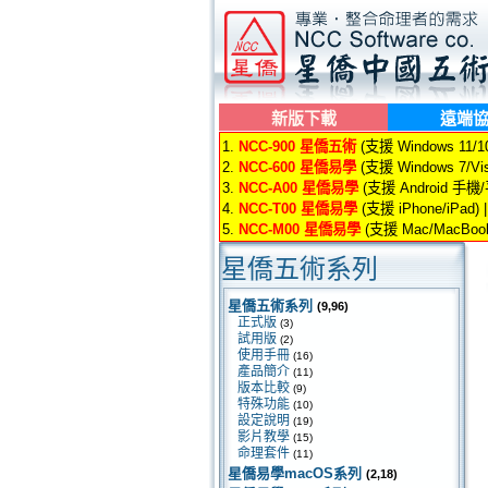
新版下載
遠端
1.
NCC-900 星僑五術
(支援 Windows 11/10/
2.
NCC-600 星僑易學
(支援 Windows 7/Vis
3.
NCC-A00 星僑易學
(支援 Android 手機
4.
NCC-T00 星僑易學
(支援 iPhone/iPad) 
5.
NCC-M00 星僑易學
(支援 Mac/MacBook
星僑五術系列
星僑五術系列
(9,96)
正式版
(3)
試用版
(2)
使用手冊
(16)
產品簡介
(11)
版本比較
(9)
特殊功能
(10)
設定說明
(19)
影片教學
(15)
命理套件
(11)
星僑易學macOS系列
(2,18)