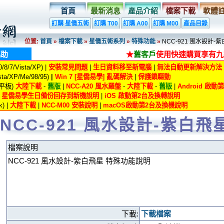
首頁
最新消息
產品介紹
檔案下載
軟體
訂購 星僑五術
訂購 T00
訂購 A00
訂購 M00
產品目錄
位置:
首頁
»
檔案下載
»
星僑五術系列
»
特殊功能
»
NCC-921 風水設計-
協助
★
舊客戶
使用快速購買享有九
8/7/Vista/XP) |
安裝常見問題
|
生日資料移至新電腦
|
無法自動更新解決方法
ta/XP/Me/98/95)
|
Win 7 [星僑易學] 亂碼解決
|
保護鎖驅動
/平板)
大陸下載
-
舊版
|
NCC-A20 風水羅盤
-
大陸下載
-
舊版
|
Android 啟
|
星僑易學生日備份回存到新機說明
|
iOS 啟動第2台及換轉說明
) |
大陸下載
|
NCC-M00 安裝說明
|
macOS啟動第2台及換機說明
NCC-921 風水設計-紫白飛
檔案說明
NCC-921 風水設計-紫白飛星 特殊功能說明
下載:
下載檔案