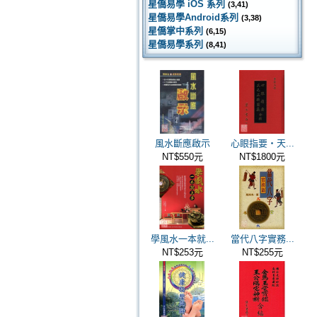
星僑易學 iOS 系列
(3,41)
星僑易學Android系列
(3,38)
星僑掌中系列
(6,15)
星僑易學系列
(8,41)
風水斷應啟示
心眼指要‧天...
NT$550元
NT$1800元
學風水一本就...
當代八字實務...
NT$253元
NT$255元