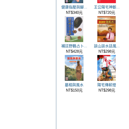
健康指壓與腳...
王公陽宅神斷...
NT$340元
NT$720元
補註野鶴占卜...
談山談水話風...
NT$428元
NT$298元
墓相與風水
陽宅傳薪燈
NT$150元
NT$298元