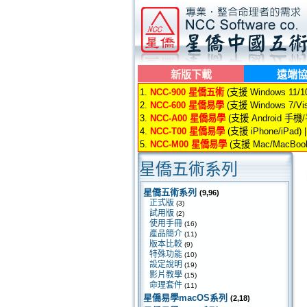
新版下載
遠端
1.
NCC-900 星僑五術
(支援 Windows 11/10/
2.
NCC-600 星僑易學
(支援 Windows 7/Vis
3.
NCC-A00 星僑易學
(支援 Android 手機
4.
NCC-T00 星僑易學
(支援 iPhone/iPad) 
5.
NCC-M00 星僑易學
(支援 Mac/MacBook
星僑五術系列
星僑五術系列
(9,96)
正式版
(3)
試用版
(2)
使用手冊
(16)
產品簡介
(11)
版本比較
(9)
特殊功能
(10)
設定說明
(19)
影片教學
(15)
命理套件
(11)
星僑易學macOS系列
(2,18)