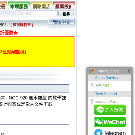
註冊
命理服務
網路書店
羅盤設計
简体中文
學影片
[ 檢視購物車 ]
折優惠★
動第2台及換機說明
體 - NCC-920 風水羅盤 的教學課
線上觀賞或是影片文件下載.