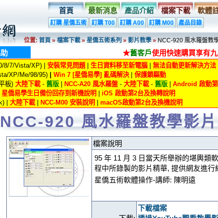
首頁
最新消息
產品介紹
檔案下載
軟體
訂購 星僑五術
訂購 T00
訂購 A00
訂購 M00
產品目錄
位置:
首頁
»
檔案下載
»
星僑五術系列
»
影片教學
»
NCC-920 風水羅盤教
協助
★
舊客戶
使用快速購買享有九
8/7/Vista/XP) |
安裝常見問題
|
生日資料移至新電腦
|
無法自動更新解決方法
ta/XP/Me/98/95)
|
Win 7 [星僑易學] 亂碼解決
|
保護鎖驅動
/平板)
大陸下載
-
舊版
|
NCC-A20 風水羅盤
-
大陸下載
-
舊版
|
Android 啟
|
星僑易學生日備份回存到新機說明
|
iOS 啟動第2台及換轉說明
) |
大陸下載
|
NCC-M00 安裝說明
|
macOS啟動第2台及換機說明
NCC-920 風水羅盤教學影片
檔案說明
95 年 11 月 3 日當天所舉辦的堪輿類軟
程中所錄製的影片精華, 提供網友進行
星僑五術軟體操作-講師: 陳明遠
下載檔案