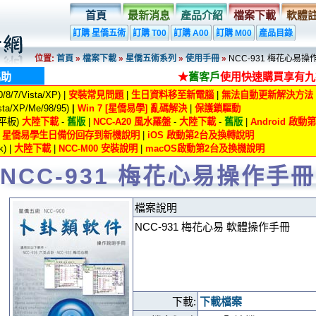
首頁
最新消息
產品介紹
檔案下載
軟體
訂購 星僑五術
訂購 T00
訂購 A00
訂購 M00
產品目錄
位置:
首頁
»
檔案下載
»
星僑五術系列
»
使用手冊
»
NCC-931 梅花心易操
協助
★
舊客戶
使用快速購買享有九
8/7/Vista/XP) |
安裝常見問題
|
生日資料移至新電腦
|
無法自動更新解決方法
ta/XP/Me/98/95)
|
Win 7 [星僑易學] 亂碼解決
|
保護鎖驅動
/平板)
大陸下載
-
舊版
|
NCC-A20 風水羅盤
-
大陸下載
-
舊版
|
Android 啟
|
星僑易學生日備份回存到新機說明
|
iOS 啟動第2台及換轉說明
) |
大陸下載
|
NCC-M00 安裝說明
|
macOS啟動第2台及換機說明
NCC-931 梅花心易操作手冊
檔案說明
NCC-931 梅花心易 軟體操作手冊
下載:
下載檔案