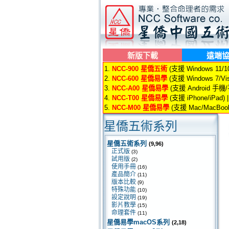
新版下載
遠端
1.
NCC-900 星僑五術
(支援 Windows 11/10/
2.
NCC-600 星僑易學
(支援 Windows 7/Vis
3.
NCC-A00 星僑易學
(支援 Android 手機
4.
NCC-T00 星僑易學
(支援 iPhone/iPad) 
5.
NCC-M00 星僑易學
(支援 Mac/MacBook
星僑五術系列
星僑五術系列
(9,96)
正式版
(3)
試用版
(2)
使用手冊
(16)
產品簡介
(11)
版本比較
(9)
特殊功能
(10)
設定說明
(19)
影片教學
(15)
命理套件
(11)
星僑易學macOS系列
(2,18)