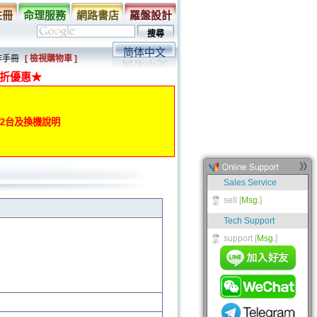
註冊
命理服務
網路書店
羅盤設計
简体中文
作手冊
[ 檢視購物車 ]
折優惠★
動第2台及換機說明