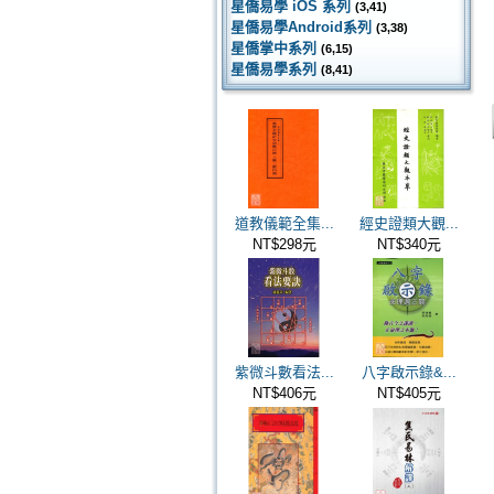
星僑易學 iOS 系列
(3,41)
星僑易學Android系列
(3,38)
星僑掌中系列
(6,15)
星僑易學系列
(8,41)
道教儀範全集...
經史證類大觀...
NT$298元
NT$340元
紫微斗數看法...
八字啟示錄&...
NT$406元
NT$405元