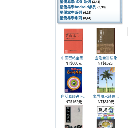
星僑易學 iOS 系列
(3,41)
星僑易學Android系列
(3,38)
星僑掌中系列
(6,15)
星僑易學系列
(8,41)
中國密帖全集...
金剛圭旨法象
NT$680元
NT$162元
白話易經占卜...
象界風水談理...
NT$162元
NT$510元