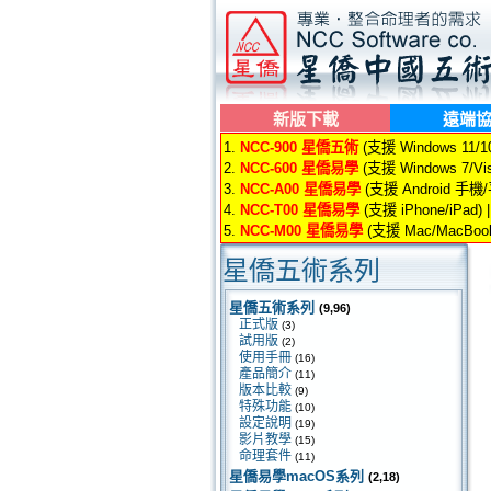
新版下載
遠端
1.
NCC-900 星僑五術
(支援 Windows 11/10/
2.
NCC-600 星僑易學
(支援 Windows 7/Vis
3.
NCC-A00 星僑易學
(支援 Android 手機
4.
NCC-T00 星僑易學
(支援 iPhone/iPad) 
5.
NCC-M00 星僑易學
(支援 Mac/MacBook
星僑五術系列
星僑五術系列
(9,96)
正式版
(3)
試用版
(2)
使用手冊
(16)
產品簡介
(11)
版本比較
(9)
特殊功能
(10)
設定說明
(19)
影片教學
(15)
命理套件
(11)
星僑易學macOS系列
(2,18)