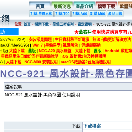
首頁
最新消息
產品介紹
檔案下載
軟體
訂購 星僑五術
訂購 T00
訂購 A00
訂購 M00
產品目錄
位置:
首頁
»
檔案下載
»
星僑五術系列
»
設定說明
»
NCC-921 風水設計-
協助
★
舊客戶
使用快速購買享有九
8/7/Vista/XP) |
安裝常見問題
|
生日資料移至新電腦
|
無法自動更新解決方法
ta/XP/Me/98/95)
|
Win 7 [星僑易學] 亂碼解決
|
保護鎖驅動
/平板)
大陸下載
-
舊版
|
NCC-A20 風水羅盤
-
大陸下載
-
舊版
|
Android 啟
|
星僑易學生日備份回存到新機說明
|
iOS 啟動第2台及換轉說明
) |
大陸下載
|
NCC-M00 安裝說明
|
macOS啟動第2台及換機說明
NCC-921 風水設計-黑色存
檔案說明
NCC-921 風水設計-黑色存圖 使用說明
下載:
下載檔案