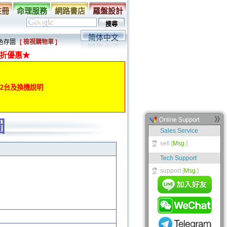
註冊
命理服務
網路書店
羅盤設計
简体中文
黑色存圖
[ 檢視購物車 ]
折優惠★
動第2台及換機說明
圖