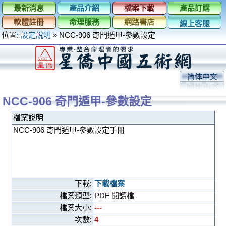
最新消息
產品介紹
檔案下載
產品訂購
軟體註冊
命理服務
網路書店
線上客服
位置:
設定說明
»
NCC-906 奇門遁甲-參數設定
简体中文
NCC-906 奇門遁甲-參數設定
檔案說明
NCC-906 奇門遁甲-參數設定手冊
下載:
下載檔案
檔案類型:
PDF 閱讀檔
檔案大小:
---
次數:
4