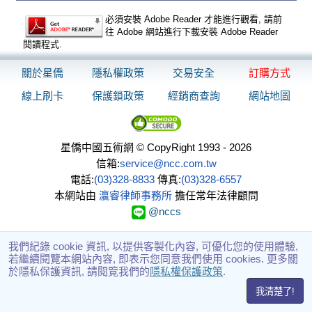
必須安裝 Adobe Reader 才能進行觀看, 請前
往 Adobe 網站進行下載安裝 Adobe Reader
閱讀程式.
關於星僑
隱私權政策
交易安全
訂購方式
線上刷卡
保護鎖政策
經銷商查詢
網站地圖
星僑中國五術網 © CopyRight 1993 - 2026
信箱:
service@ncc.com.tw
電話:
(03)328-8833
傳真:
(03)328-6557
本網站由
瀛睿律師事務所
擔任常年法律顧問
@nccs
我們紀錄 cookie 資訊, 以提供客製化內容, 可優化您的使用體驗,
若繼續閱覽本網站內容, 即表示您同意我們使用 cookies. 更多關
於隱私保護資訊, 請閱覽我們的
隱私權保護政策
.
我清楚了!