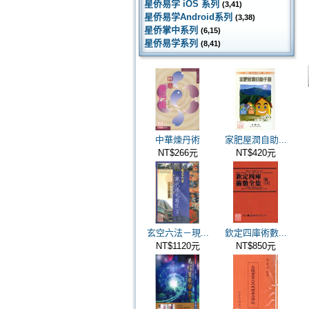
星侨易学 iOS 系列
(3,41)
星侨易学Android系列
(3,38)
星侨掌中系列
(6,15)
星侨易学系列
(8,41)
中華煉丹術
家肥屋潤自助...
NT$266元
NT$420元
玄空六法－現...
欽定四庫術數...
NT$1120元
NT$850元