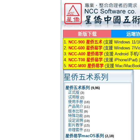
新版下载
远端
1.
NCC-900 星侨五术
(支援 Windows 11/10/
2.
NCC-600 星侨易学
(支援 Windows 7/Vis
3.
NCC-A00 星侨易学
(支援 Android 手机
4.
NCC-T00 星侨易学
(支援 iPhone/iPad) 
5.
NCC-M00 星侨易学
(支援 Mac/MacBook
星侨五术系列
星侨五术系列
(9,96)
正式版
(3)
试用版
(2)
使用手册
(16)
产品简介
(11)
版本比较
(9)
特殊功能
(10)
设定说明
(19)
影片教学
(15)
命理套件
(11)
星侨易学macOS系列
(2,18)