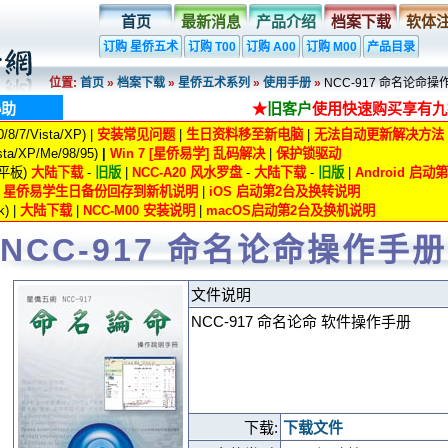
首页
最新消息
产品介绍
档案下载
软体
订购 星侨五术
订购 T00
订购 A00
订购 M00
产品目录
位置:
首页
»
档案下载
»
星侨五术系列
»
使用手册
»
NCC-917 命名论命操
协助
★
旧客户
使用快速购买享有九
8/7/Vista/XP) |
安装常见问题
|
生日资料移至新电脑
|
无法自动更新解决方法
ta/XP/Me/98/95)
|
Win 7 [星侨易学] 乱码解决
|
保护锁驱动
/平板)
大陆下载
-
旧版
|
NCC-A20 风水罗盘
-
大陆下载
-
旧版
|
Android 启
|
星侨易学生日备份回存到新机说明
|
iOS 启动第2台及换转说明
) |
大陆下载
|
NCC-M00 安装说明
|
macOS启动第2台及换机说明
NCC-917 命名论命操作手册
文件说明
NCC-917 命名论命 软件操作手册
下载:
下载文件