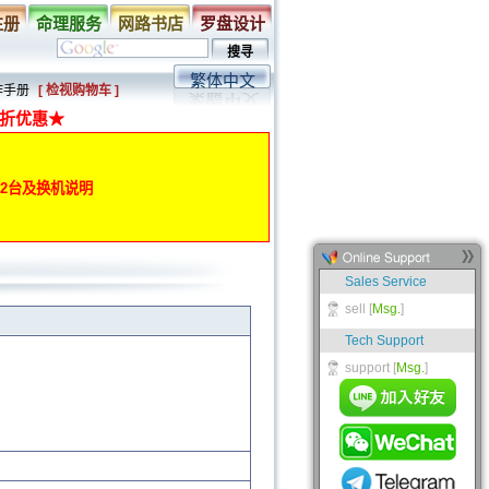
注册
命理服务
网路书店
罗盘设计
繁体中文
作手册
[ 检视购物车 ]
折优惠★
动第2台及换机说明