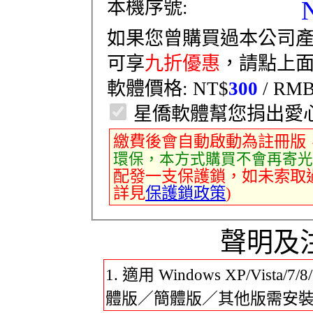
本機序號:
如果您曾購買過本公司
可享
九折優惠
，請點上面
軟體價格: NT$
300
/ RM
星僑軟體幫您捐出愛
繳費後會自動啟動為註冊版
環保，本方式購買不會再寄光
配發一支保護鎖，如未索取
詳見
保護鎖政策
)
聲明及
適用 Windows XP/Vista/
體版／簡體版／其他版需安