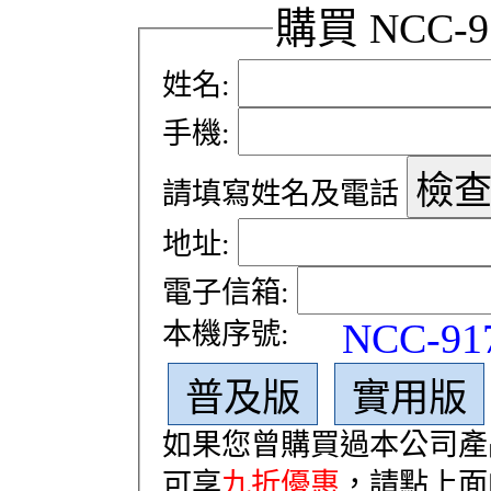
購買 NCC-
姓名:
手機:
請填寫姓名及電話
地址:
電子信箱:
NCC-9
本機序號:
普及版
實用版
如果您曾購買過本公司產
可享
九折優惠
，請點上面