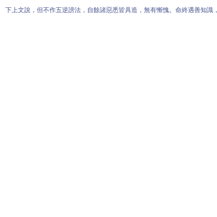
下上文說，但不作五逆謗法，自餘諸惡悉皆具造，無有慚愧。命終遇善知識，教