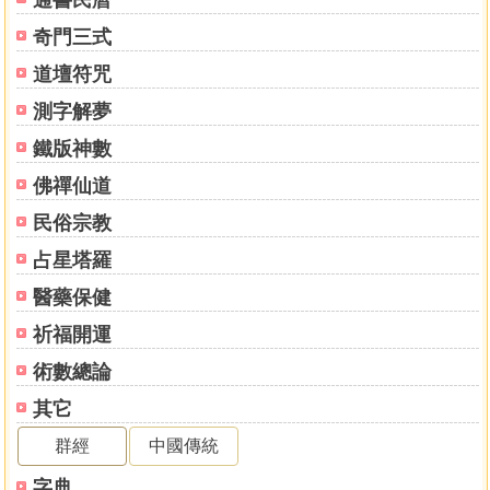
通書民曆
奇門三式
道壇符咒
測字解夢
鐵版神數
佛禪仙道
民俗宗教
占星塔羅
醫藥保健
祈福開運
術數總論
其它
群經
中國傳統
字典