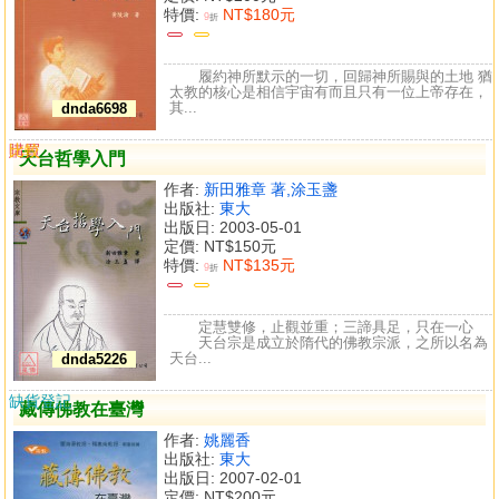
特價:
NT$180元
9
折
履約神所默示的一切，回歸神所賜與的土地 猶
太教的核心是相信宇宙有而且只有一位上帝存在，
其...
dnda6698
購買
比較
天台哲學入門
作者:
新田雅章 著,涂玉盞
出版社:
東大
出版日: 2003-05-01
定價:
NT$150元
特價:
NT$135元
9
折
定慧雙修，止觀並重；三諦具足，只在一心
天台宗是成立於隋代的佛教宗派，之所以名為
天台...
dnda5226
缺貨登記
藏傳佛教在臺灣
作者:
姚麗香
出版社:
東大
出版日: 2007-02-01
定價:
NT$200元