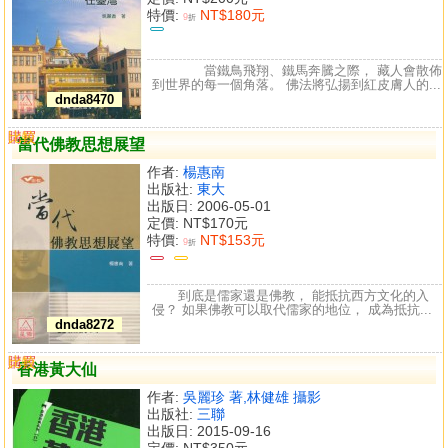
特價:
NT$180元
9
折
當鐵鳥飛翔、鐵馬奔騰之際， 藏人會散佈
到世界的每一個角落。 佛法將弘揚到紅皮膚人的...
dnda8470
購買
比較
當代佛教思想展望
作者:
楊惠南
出版社:
東大
出版日: 2006-05-01
定價:
NT$170元
特價:
NT$153元
9
折
到底是儒家還是佛教， 能抵抗西方文化的入
侵？ 如果佛教可以取代儒家的地位， 成為抵抗...
dnda8272
購買
比較
香港黃大仙
作者:
吳麗珍 著,林健雄 攝影
出版社:
三聯
出版日: 2015-09-16
定價:
NT$350元