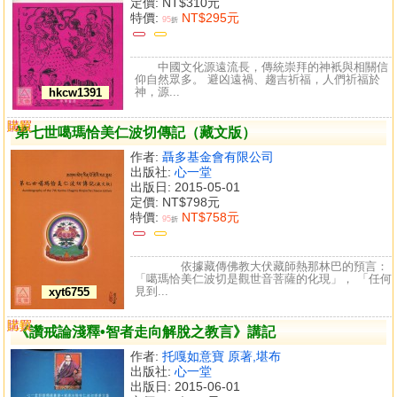
定價:
NT$310元
特價:
NT$295元
95
折
中國文化源遠流長，傳統崇拜的神衹與相關信
仰自然眾多。 避凶遠禍、趨吉祈福，人們祈福於
神，源...
hkcw1391
購買
比較
第七世噶瑪恰美仁波切傳記（藏文版）
作者:
聶多基金會有限公司
出版社:
心一堂
出版日: 2015-05-01
定價:
NT$798元
特價:
NT$758元
95
折
依據藏傳佛教大伏藏師熱那林巴的預言：
「噶瑪恰美仁波切是觀世音菩薩的化現」， 「任何
見到...
xyt6755
購買
比較
《讚戒論淺釋•智者走向解脫之教言》講記
作者:
托嘎如意寶 原著,堪布
出版社:
心一堂
出版日: 2015-06-01