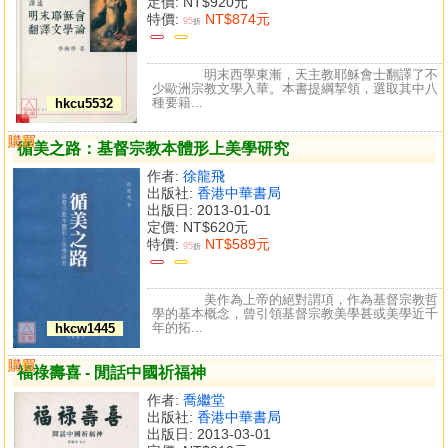
定價:
NT$920元
特價:
NT$874元
95
折
明末西學東漸，天主教耶穌會士翻譯了不
少歐洲宗教文學入華。本書提綱挈領，選取其中八
種要籍...
hkcu5532
購買
比較
循美之路：基督宗教本體形上美學研究
作者:
徐龍飛
出版社:
香港中華書局
出版日: 2013-01-01
定價:
NT$620元
特價:
NT$589元
95
折
美作為上帝的絕對謂項，作為基督宗教哲
學的基本概念，曾引領基督宗教美學甚或美學近千
年的拓...
hkcw1445
購買
比較
福祿壽喜 - 閒話中國祈福神
作者:
喬繼堂
出版社:
香港中華書局
出版日: 2013-03-01