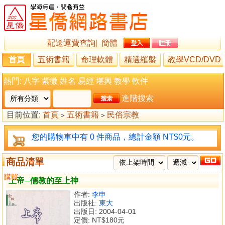
配送運費查詢
|
簡體
首頁
五術書籍
命理軟體
精選羅盤
教學VCD/DVD
熱門:
八字
紫微
姓名
易經
堪輿
教學
軟件
進階搜索
目前位置:
首頁
五術書籍
民俗宗教
>
>
您的購物車中有 0 件商品，總計金額 NT$0元。
商品清單
購買
比較
上帝─儒教的至上神
作者:
李申
出版社:
東大
出版日: 2004-04-01
定價:
NT$180元