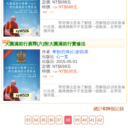
定價:
NT$598元
特價:
NT$568元
95
折
學習佛法是為了解脫，而解脫必須依靠修
行次第。藏傳佛教中不管是哪一個教派，在學習、
修持最...
xyt6526
購買
比較
大圓滿前行廣釋(六)附大圓滿前行實修法
作者:
華智(巴珠)仁波切/原
出版社:
心一堂
出版日: 2015-05-01
定價:
NT$558元
特價:
NT$530元
95
折
學習佛法是為了解脫，而解脫必須依靠修
行次第。藏傳佛教中不管是哪一個教派，在學習、
修持最...
xyt6519
總計
839
個記錄
33
34
35
36
37
38
39
40
41
42