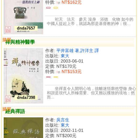
特價:
NT$162元
9
折
祀天 法天 參天 澡身 浴德 化物 如今的
中國人提起上帝，就認為那是基督教的神；很...
dnda7657
購買
比較
禪與精神醫學
作者:
平井富雄 著,許洋主 譯
出版社:
東大
出版日: 2003-06-01
定價:
NT$170元
特價:
NT$153元
9
折
坐禪直令人開明心地，捨離迷悟廓然瑩徹 身心
和諧是現代人所極需要、但又難以獲致的境地；然
而...
dnda7398
購買
比較
經典禪語
作者:
吳言生
出版社:
東大
出版日: 2002-11-01
定價:
NT$200元