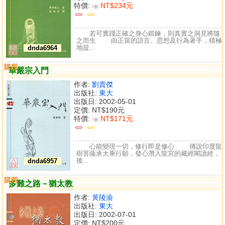
特價:
NT$234元
9
折
若可實踐正確之身心鍛鍊，則真實之洞見將隨
之而生 由正當的語言、思想及行為著手，積極
地提...
dnda6964
購買
比較
華嚴宗入門
作者:
劉貴傑
出版社:
東大
出版日: 2002-05-01
定價:
NT$190元
特價:
NT$171元
9
折
心能變現一切，修行即是修心 傳說印度龍
樹菩薩承大乘行願，發心潛入龍宮的藏經閣讀經，
後...
dnda6957
購買
比較
多難之路－猶太教
作者:
黃陵渝
出版社:
東大
出版日: 2002-07-01
定價:
NT$200元