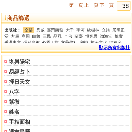
第一頁
上一頁
下一頁
商品篩選
出版社：
全部
秀威
臺灣商務
大千
宇河
橡樹林
立緒
居明正
堂
方廣
商周
白象
三民
晶冠
全佛
蘭臺
博客思
渤海堂
橡實
香港中文
彌勒皇教
心靈工坊
文藝學社
和裕
柿子文化
徐福全
顯示所有出版社
樂果文化
嘉豐
大塊文化
晨星
大喜文化
三聯
香港中文大學
香
港中華書局
香港大學
東大
大旗
靈星閣
楊烱山
布克文化
西北
國際
世峰
新銳文創
佛光文化
南天書局
陞運
臺灣玄宗道學文化
堪輿陽宅
研究會
眾生文化
聖經資源中心
華夏
正智
法鼓文化
楓樹林
啟
易經占卜
示
有鹿文化
天恩
海明禪寺
華藏淨宗學會
南天
逸群
聚賢館
瑞
成
竹林
知青
大山
集文
進源
益群
大展
文國
大元
世一
春光
擇日天文
方智
時報
博揚
老古
新文豐
正一善書
心一堂
新智
元氣齋
文
八字
津
名師
裕文堂
靝巨
勝青堂
紫微
姓名
手相面相