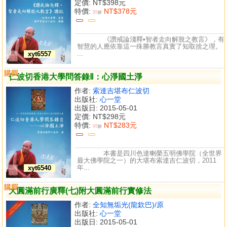
定價:
NT$398元
特價:
NT$378元
95
折
《讚戒論淺釋•智者走向解脫之教言》，有
智慧的人應依靠這一殊勝教言真實了知取捨之理。
...
xyt6557
購買
比較
仁波切香港大學問答錄Ⅱ：心淨國土淨
作者:
索達吉堪布仁波切
出版社:
心一堂
出版日: 2015-05-01
定價:
NT$298元
特價:
NT$283元
95
折
本書是四川色達喇榮五明佛學院（全世界
最大佛學院之一）的大堪布索達吉仁波切，2011
年...
xyt6540
購買
比較
大圓滿前行廣釋(七)附大圓滿前行實修法
作者:
全知無垢光(龍欽巴)/原
出版社:
心一堂
出版日: 2015-05-01