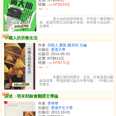
特價:
NT$333元
95
折
黃大仙的信仰與祭祀，不單是一種宗教行
為，更是民間文化的集中表現。研究黃大仙信仰，
在溯本...
snln2705
購買
比較
中國人的宗教生活
作者:
宗樹人;夏龍;魏克利 主編
出版社:
香港大學
出版日: 2014-05-31
定價:
NT$813元
特價:
NT$772元
95
折
本書以強烈的歷史、文化、社會及政治脈
絡為背景，帶領讀者討論大中華宗教。《中國人的
宗教生...
hkcu9309
購買
比較
譯述：明末耶穌會翻譯文學論
作者:
李奭學
出版社:
香港中文大學
出版日: 2012-10-01