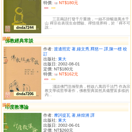
特價:
NT$180元
9
折
三言兩語打發千斤重擔，一絲不掛暢遊萬水千
山 襌宗在表現生命體驗、禪悟境界時，於「襌不可
說...
dnda7244
購買
比較
佛教經典常談
作者:
渡邊照宏 著,鐘文秀,釋慈一 譯,陳一標 校
訂
出版社:
東大
出版日: 2002-08-01
定價:
NT$180元
特價:
NT$162元
9
折
淺談佛門浩瀚聖典，輕啟八萬四千法門 作為宗
教文學或哲學著作，佛教聖典當然具備豐富多樣的
dnda7206
內...
購買
比較
印度教導論
作者:
摩訶提瓦 著,林煌洲 譯
出版社:
東大
出版日: 2002-06-01
定價:
NT$260元