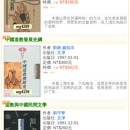
特價:
NT$190元
95
折
本書以歷史與邏輯統一的方法，從社會多層面
的廣闊視野，用豐富的文獻資料，深入淺出地揭示
了道教...
wg4289
購買
比較
中國道教發展史綱
作者:
劉鋒,臧知非
出版社:
文津
出版日: 1997-01-01
定價:
NT$360元
特價:
NT$342元
95
折
本書上溯先秦，下迄晚清，從歷史學的角度系
統地論述了道教的起源、形成、發展過程，分別探
討了各...
wg4159
購買
比較
道教與中國民間文學
作者:
劉守華
出版社:
文津
出版日: 1991-12-01
定價:
NT$260元