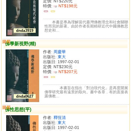
定價:
NT$220元
特價:
NT$198元
9
折
本書是專為理解當代臺灣佛教理念和社會關聯
性而寫的新著。由於作者長期精研近代中國佛教思
想史和...
dnda3919
購買
比較
佛學新視野(精)
作者:
周慶華
出版社:
東大
出版日: 1997-02-01
定價:
NT$230元
特價:
NT$207元
9
折
本書旨在指出「對治現代化」是再度開展
佛學研究最有遠景的取向。書中各章﹐有的直接表
露佛教...
dnda0627
購買
比較
佛性思想(平)
作者:
釋恆清
出版社:
東大
出版日: 1997-02-01