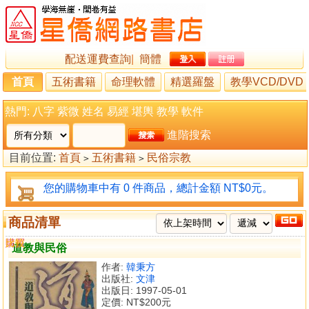
配送運費查詢
|
簡體
首頁
五術書籍
命理軟體
精選羅盤
教學VCD/DVD
熱門:
八字
紫微
姓名
易經
堪輿
教學
軟件
進階搜索
目前位置:
首頁
五術書籍
民俗宗教
>
>
您的購物車中有 0 件商品，總計金額 NT$0元。
商品清單
購買
比較
道教與民俗
作者:
韓秉方
出版社:
文津
出版日: 1997-05-01
定價:
NT$200元