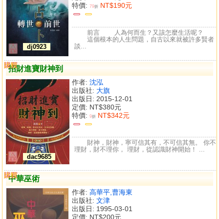
特價:
NT$190元
79
折
前言 人為何而生？又該怎麼生活呢？
這個根本的人生問題，自古以來就被許多賢者
談...
dj0923
購買
比較
招財進寶財神到
作者:
沈泓
出版社:
大旗
出版日: 2015-12-01
定價:
NT$380元
特價:
NT$342元
9
折
財神，財神，寧可信其有，不可信其無。 你不
理財，財不理你， 理財，從認識財神開始！ ...
dac9685
購買
比較
中華巫術
作者:
高華平,曹海東
出版社:
文津
出版日: 1995-03-01
定價:
NT$200元