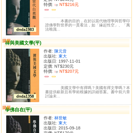
特價:
NT$216元
9
折
本書的目的，在於以當代物理學與哲學印
證佛學對世界的一貫看法，如「緣起性空」、「萬
法唯識...
dnda1983
購買
比較
禪與美國文學(平)
作者:
陳元音
出版社:
東大
出版日: 1997-11-01
定價:
NT$230元
特價:
NT$207元
9
折
美國文學中有禪嗎？美國有禪文學嗎？本
書提供嶄新且有學術根據的詳細答案。書中前六章
討論未...
dnda1358
購買
比較
學佛自在(平)
作者:
林世敏
出版社:
東大
出版日: 2015-09-18
定價:
NT$170元