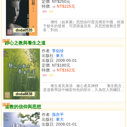
定價:
NT$250元
特價:
NT$225元
9
折
佛性（如來藏）思想由印度流傳至中國﹐經過
千餘年的發展﹐可謂源遠流長﹐其思想複雜且豐
富﹐對由...
dnda0535
購買
比較
靜心之教與養生之道
作者:
李似珍
出版社:
東大
出版日: 2008-05-01
定價:
NT$180元
特價:
NT$162元
9
折
養生者其身清 修心者其神靜 養生觀念，
是道教學說中極富特色的部分，久為世人所矚目...
dnda8838
購買
比較
道教的信仰與思想
作者:
孫亦平
出版社:
東大
出版日: 2008-01-01