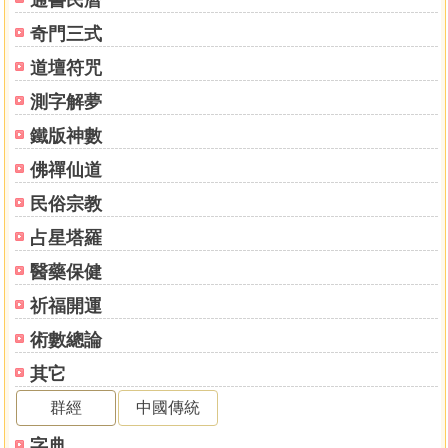
通書民曆
奇門三式
道壇符咒
測字解夢
鐵版神數
佛禪仙道
民俗宗教
占星塔羅
醫藥保健
祈福開運
術數總論
其它
群經
中國傳統
字典