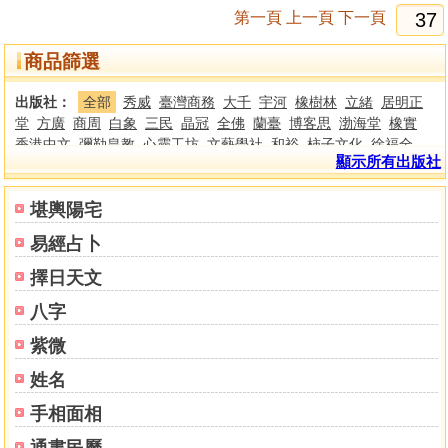
第一頁
上一頁
下一頁
商品篩選
出版社：
全部
秀威
臺灣商務
大千
宇河
橡樹林
立緒
居明正
堂
方廣
商周
白象
三民
晶冠
全佛
蘭臺
博客思
渤海堂
橡實
香港中文
彌勒皇教
心靈工坊
文藝學社
和裕
柿子文化
徐福全
顯示所有出版社
樂果文化
嘉豐
大塊文化
晨星
大喜文化
三聯
香港中文大學
香
港中華書局
香港大學
東大
大旗
靈星閣
楊烱山
布克文化
西北
國際
世峰
新銳文創
佛光文化
南天書局
陞運
臺灣玄宗道學文化
堪輿陽宅
研究會
眾生文化
聖經資源中心
華夏
正智
法鼓文化
楓樹林
啟
易經占卜
示
有鹿文化
天恩
海明禪寺
華藏淨宗學會
南天
逸群
聚賢館
瑞
成
竹林
知青
大山
集文
進源
益群
大展
文國
大元
世一
春光
擇日天文
方智
時報
博揚
老古
新文豐
正一善書
心一堂
新智
元氣齋
文
八字
津
名師
裕文堂
靝巨
勝青堂
紫微
姓名
手相面相