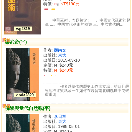
特價:
NT$190元
95
折
中華巫術，內容包含： 一、中國古代巫術的起
源 二、中國古代巫術的種類 三、中國古代的...
wg2819
購買
比較
梁武帝(平)
作者:
顏尚文
出版社:
東大
出版日: 2015-09-18
定價:
NT$240元
特價:
NT$240元
作者以學佛的歷史工作者立場，慈悲且嚴
謹地描述梁武帝一生如何在魏晉南北朝亂世中突破
重重困...
dnda2829
購買
比較
佛學與當代自然觀(平)
作者:
李日章
出版社:
東大
出版日: 1998-05-01
定價:
NT$240元