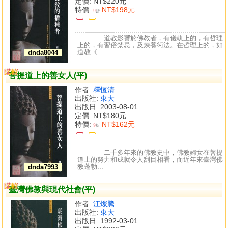
定價:
NT$220元
特價:
NT$198元
9
折
道教影響於佛教者，有儀軌上的，有哲理
上的，有習俗禁忌，及煉養術法。在哲理上的，如
道教《...
dnda8044
購買
比較
菩提道上的善女人(平)
作者:
釋恆清
出版社:
東大
出版日: 2003-08-01
定價:
NT$180元
特價:
NT$162元
9
折
二千多年來的佛教史中，佛教婦女在菩提
道上的努力和成就令人刮目相看，而近年來臺灣佛
教蓬勃...
dnda7993
購買
比較
臺灣佛教與現代社會(平)
作者:
江燦騰
出版社:
東大
出版日: 1992-03-01