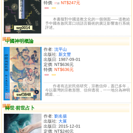
特價:
NT$247元
95
折
本書擬對中國道教文化的一個側面——道教給
予中國各族民眾口頭語言藝術的廣泛影響進行系統
評述。
wg0014
購買
比較
中國神明概論
作者:
沈平山
出版社:
新文豐
出版日: 1987-09-01
定價:
NT$636元
特價:
NT$636元
作者有志於民俗研究，宗教信仰，蓋已多年，
今以臺灣的宗教形態、信仰透視，一一地分為神明
總篇、...
swf3848
購買
比較
轉世‧前世占卜
作者:
劉名揚
出版社:
大展
出版日: 2015-12-01
定價:
NT$240元