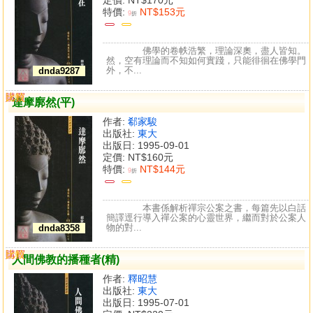
特價:
NT$153元
9
折
佛學的卷帙浩繁，理論深奧，盡人皆知。
然，空有理論而不知如何實踐，只能徘徊在佛學門
外，不...
dnda9287
購買
比較
達摩廓然(平)
作者:
郗家駿
出版社:
東大
出版日: 1995-09-01
定價:
NT$160元
特價:
NT$144元
9
折
本書係解析禪宗公案之書，每篇先以白話
簡譯逕行導入禪公案的心靈世界，繼而對於公案人
物的對...
dnda8358
購買
比較
人間佛教的播種者(精)
作者:
釋昭慧
出版社:
東大
出版日: 1995-07-01