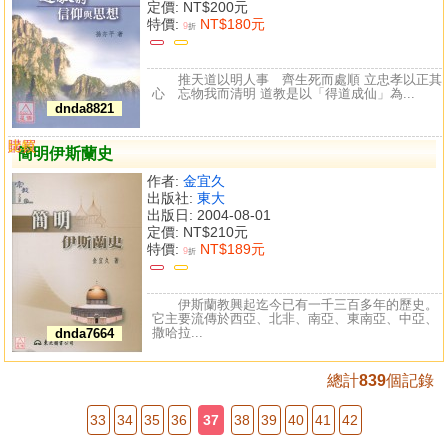
定價:
NT$200元
特價:
NT$180元
9
折
推天道以明人事 齊生死而處順 立忠孝以正其
心 忘物我而清明 道教是以「得道成仙」為...
dnda8821
購買
比較
簡明伊斯蘭史
作者:
金宜久
出版社:
東大
出版日: 2004-08-01
定價:
NT$210元
特價:
NT$189元
9
折
伊斯蘭教興起迄今已有一千三百多年的歷史。
它主要流傳於西亞、北非、南亞、東南亞、中亞、
撒哈拉...
dnda7664
總計
839
個記錄
33
34
35
36
37
38
39
40
41
42