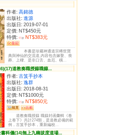
行為，將亡者從地獄中救度出來...
作者:
高銘德
出版社:
進源
出版日: 2019-07-01
定價:
NT$450元
特價:
NT$383元
85
折
本書是珍藏神通道宗稀世寶
典與神仙的交流道,內容包含嫁娶、喪
葬、上樑、是非口舌、血厄、橫...
)(17)道教奏職授籙職籙...
作者:
古笈手抄本
出版社:
逸群
出版日: 2018-08-31
定價:
NT$1000元
特價:
NT$850元
85
折
道教奏職授籙 職籙封函彙輯《卷
上卷下》共計274類，是道教必備的範
例，古笈手抄本，重新編校...
科儀(14)無上九幽拔度道場...