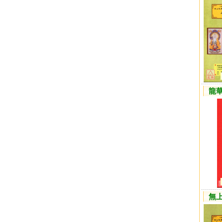
龍華
無上