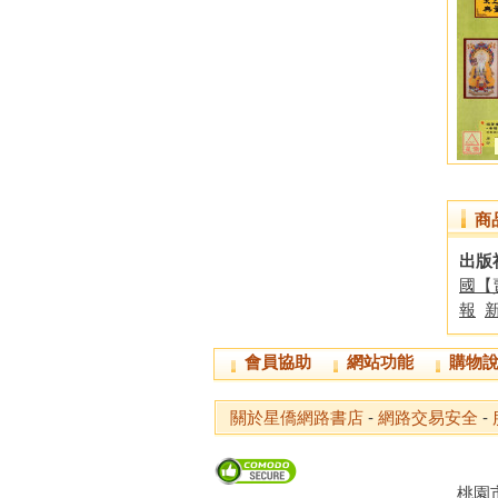
商
出版
國【
報
會員協助
網站功能
購物
關於星僑網路書店
-
網路交易安全
-
桃園市龜