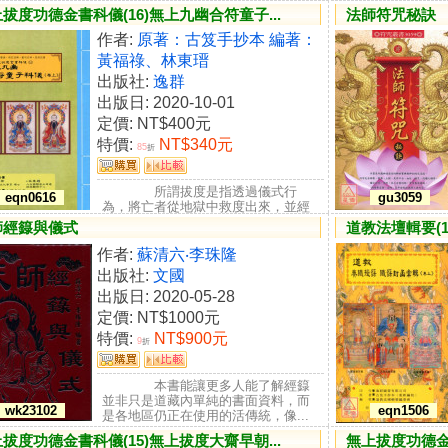
由一定程序，讓亡者昇入彼界的儀
拔度功德金書科儀(16)無上九幽合符童子...
法師符咒秘訣
禮...
作者:
原著：古笈手抄本 編著：
黃福祿、林東瑨
出版社:
逸群
出版日: 2020-10-01
定價:
NT$400元
特價:
NT$340元
85
折
所謂拔度是指透過儀式行
eqn0616
gu3059
為，將亡者從地獄中救度出來，並經
由一定程序，讓亡者昇入彼界的儀
師經籙與儀式
道教法壇輯要(16
禮...
作者:
蘇清六‧李珠隆
出版社:
文國
出版日: 2020-05-28
定價:
NT$1000元
特價:
NT$900元
9
折
本書能讓更多人能了解經籙
並非只是道藏內單純的書面資料，而
wk23102
eqn1506
是各地區仍正在使用的活傳統，像...
拔度功德金書科儀(15)無上拔度大齋早朝...
無上拔度功德金書