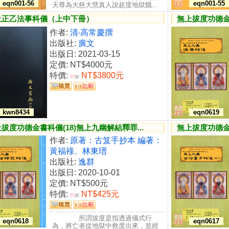
eqn001-56
eqn001-55
天尊為大慈大慧真人說超度地獄餓...
上正乙法事科儀（上中下冊）
無上拔度功德金
作者:
清‧高常慶撰
出版社:
廣文
出版日: 2021-03-15
定價:
NT$4000元
特價:
NT$3800元
95
折
kwn8434
eqn0619
拔度功德金書科儀(18)無上九幽解結釋罪...
無上拔度功德金書
作者:
原著：古笈手抄本 編著：
黃福祿、林東瑨
出版社:
逸群
出版日: 2020-10-01
定價:
NT$500元
特價:
NT$425元
85
折
所謂拔度是指透過儀式行
eqn0618
eqn0617
為，將亡者從地獄中救度出來，並經