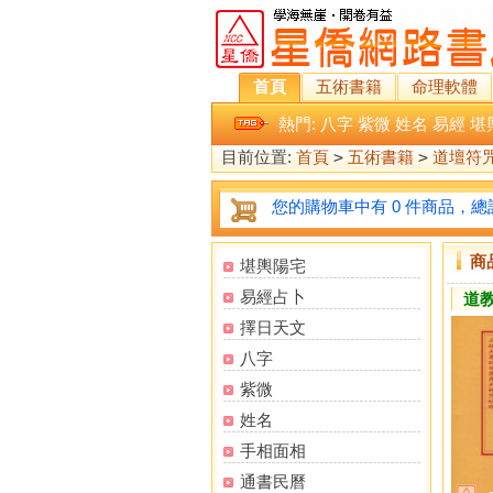
首頁
五術書籍
命理軟體
熱門:
八字
紫微
姓名
易經
堪
目前位置:
首頁
>
五術書籍
>
道壇符
您的購物車中有 0 件商品，總計
商
堪輿陽宅
易經占卜
道教
擇日天文
八字
紫微
姓名
手相面相
通書民曆