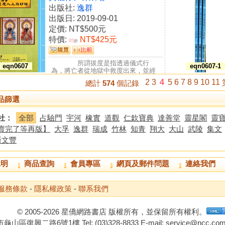
出版社:
逸群
出版日: 2019-09-01
定價:
NT$500元
特價:
NT$425元
85
折
所謂拔度是指透過儀式行
eqn0607
eqn0607-1
為，將亡者從地獄中救度出來，並經
由一定程序，讓亡者昇入彼界的儀
2
3
4
5
6
7
8
9
10
11
總計
574
個記錄
禮...
品篩選
社：
全部
占驗門
宇河
橡實
道觀
仁欽寶典
達善堂
靈星閣
靈
賣完了等再版】
大孚
逸群
瑞成
竹林
知青
翔大
大山
武陵
集文
新文豐
說明
商品查詢
會員專區
網頁及郵件問題
連絡我們
服務條款
-
隱私權政策
-
聯系我們
© 2005-2026 星僑網路書店 版權所有，並保留所有權利。
山區復興二路6號1樓 Tel: (03)328-8833 E-mail: service@ncc.com.