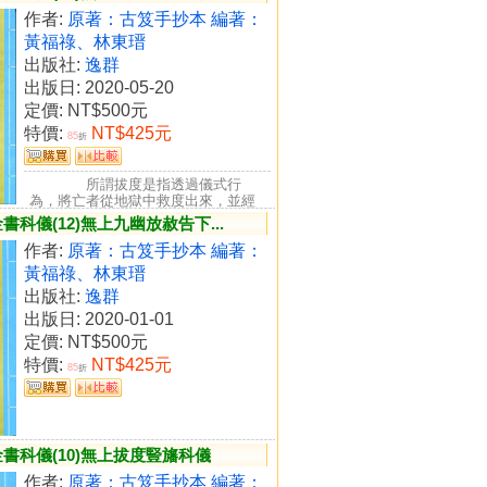
作者:
原著：古笈手抄本 編著：
黃福祿、林東瑨
出版社:
逸群
出版日: 2020-05-20
定價:
NT$500元
特價:
NT$425元
85
折
所謂拔度是指透過儀式行
為，將亡者從地獄中救度出來，並經
由一定程序，讓亡者昇入彼界的儀
科儀(12)無上九幽放赦告下...
禮...
作者:
原著：古笈手抄本 編著：
黃福祿、林東瑨
出版社:
逸群
出版日: 2020-01-01
定價:
NT$500元
特價:
NT$425元
85
折
書科儀(10)無上拔度豎旛科儀
作者:
原著：古笈手抄本 編著：