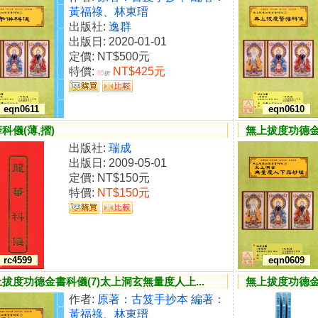
黃福祿、林東瑨
出版社:
逸群
出版日: 2020-01-01
定價:
NT$500元
特價:
NT$425元
85
折
eqn0611
eqn0610
科儀(薄,摺)
無上拔度功德金書
出版社:
瑞成
出版日: 2009-05-01
定價:
NT$150元
特價:
NT$150元
rc4599
eqn0609
拔度功德金書科儀(7)太上洞玄無量度人上...
無上拔度功德金書
作者:
原著：古笈手抄本 編著：
黃福祿、林東瑨