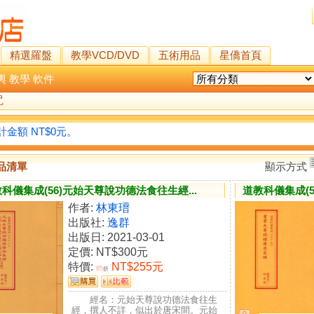
精選羅盤
教學VCD/DVD
五術用品
星僑首頁
輿
教學
軟件
咒
金額 NT$0元。
品清單
顯示方式
科儀集成(56)元始天尊說功德法食往生經...
道教科儀集成(
作者:
林東瑨
出版社:
逸群
出版日: 2021-03-01
定價:
NT$300元
特價:
NT$255元
85
折
經名：元始天尊說功德法食往生
經，撰人不詳，似出於唐宋間。元始