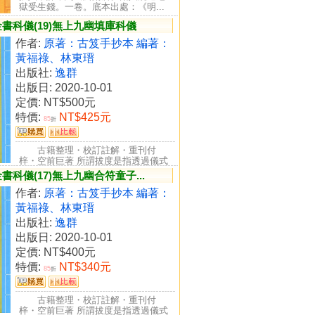
獄受生錢。一卷。底本出處：《明...
書科儀(19)無上九幽填庫科儀
作者:
原著：古笈手抄本 編著：
黃福祿、林東瑨
出版社:
逸群
出版日: 2020-10-01
定價:
NT$500元
特價:
NT$425元
85
折
古籍整理・校訂註解・重刊付
梓・空前巨著 所謂拔度是指透過儀式
行為，將亡者從地獄中救度出來...
科儀(17)無上九幽合符童子...
作者:
原著：古笈手抄本 編著：
黃福祿、林東瑨
出版社:
逸群
出版日: 2020-10-01
定價:
NT$400元
特價:
NT$340元
85
折
古籍整理・校訂註解・重刊付
梓・空前巨著 所謂拔度是指透過儀式