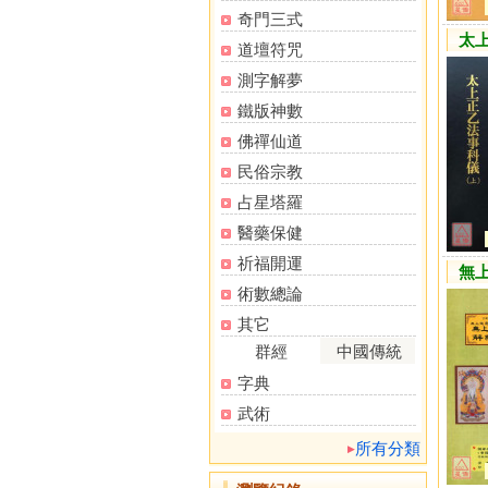
奇門三式
太
道壇符咒
測字解夢
鐵版神數
佛禪仙道
民俗宗教
占星塔羅
醫藥保健
祈福開運
無上
術數總論
其它
群經
中國傳統
字典
武術
所有分類