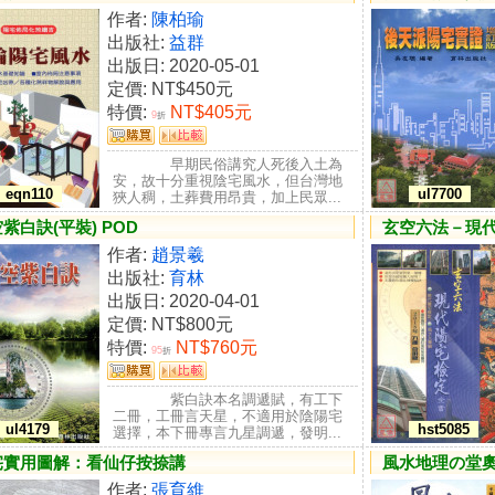
作者:
陳柏瑜
出版社:
益群
出版日: 2020-05-01
定價:
NT$450元
特價:
NT$405元
9
折
早期民俗講究人死後入土為
安，故十分重視陰宅風水，但台灣地
eqn110
ul7700
狹人稠，土葬費用昂貴，加上民眾...
紫白訣(平裝) POD
玄空六法－現
作者:
趙景羲
出版社:
育林
出版日: 2020-04-01
定價:
NT$800元
特價:
NT$760元
95
折
紫白訣本名調遞賦，有工下
二冊，工冊言天星，不適用於陰陽宅
ul4179
hst5085
選擇，本下冊專言九星調遞，發明...
宅實用圖解：看仙仔按捺講
風水地理の堂
作者:
張育維