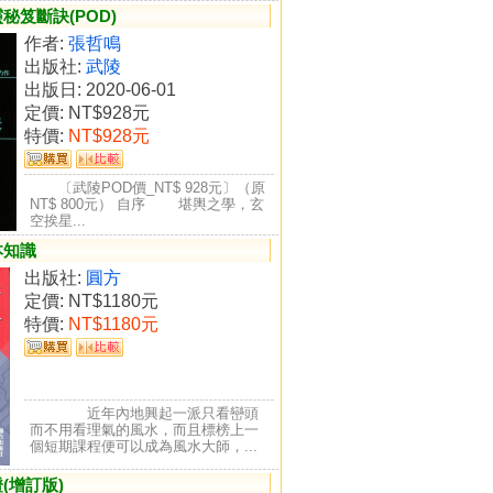
秘笈斷訣(POD)
作者:
張哲鳴
出版社:
武陵
出版日: 2020-06-01
定價:
NT$928元
特價:
NT$928元
〔武陵POD價_NT$ 928元〕（原
NT$ 800元） 自序 堪輿之學，玄
空挨星...
本知識
出版社:
圓方
定價:
NT$1180元
特價:
NT$1180元
近年內地興起一派只看巒頭
而不用看理氣的風水，而且標榜上一
個短期課程便可以成為風水大師，...
(增訂版)