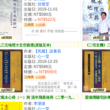
出版社:
信發堂
出版日: 2019-11-01
定價:
NT$580元
特價:
NT$522元
9
折
目 錄 書目 序篇 張創捷--------------
-------------...
sft3920
sft3937
氏三元地理大玄空路透(原版足本)
《二宅玄機》二
作者:
【民國】談養吾
出版社:
心一堂
出版日: 2019-12-25
定價:
NT$588元
特價:
NT$559元
95
折
首次真正公開了「無常派」
下卦起星等挨星秘密名著 第一本
xyt3027
xyt2860
書公開了無常派秘本《二宅玄...
風水心得（一）附 流年飛星佈局（二零一九...
梁湘潤陽宅訣傳
作者:
李泗達
出版社:
心一堂