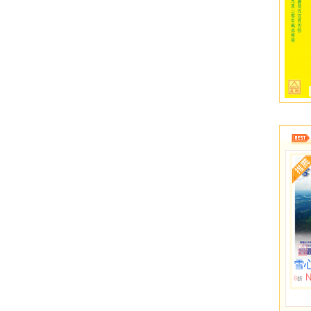
雪
N
8
折