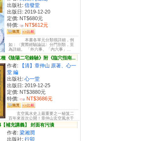
出版社:
信發堂
出版日: 2019-12-20
定價:
NT$680元
特價:
NT$612元
9
折
本書各單元分類很詳細，例
如：〈實際經驗論誌〉分門別類，至
為詳細。 「外六事、「內六事」...
種《陰陽二宅錄驗》附《臨穴指南...
作者:
【清】章仲山 原著、心一
堂 編
出版社:
心一堂
出版日: 2019-12-25
定價:
NT$3880元
特價:
NT$3686元
95
折
玄空風水史上最重要之一秘笈二
百年來首次公開！章仲山玄空風水千
金不傳之秘中秘 章仲...
【補充講義】 封面有污漬
作者:
梁湘潤
出版社:
行卯