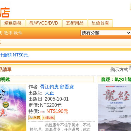
精選羅盤
教學VCD/DVD
五術用品
星僑首頁
輿
教學
軟件
宅
金額 NT$0元。
品清單
顯示方式
宅明鏡
龍經：氣水山
作者:
胥江釣叟 顧吾廬
出版社:
大正
出版日: 2005-10-01
定價:
NT$200元
特價:
NT$190元
95
折
愚性素常不信乎風水，不惑
於地理。混混漠漠，任意遷居，或西