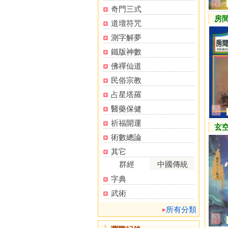
奇門三式
房
道壇符咒
測字解夢
鐵版神數
佛禪仙道
民俗宗教
占星塔羅
醫藥保健
祈福開運
玄
術數總論
其它
群經
中國傳統
字典
武術
所有分類