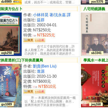
dz8989
yuc5376
或東，凶吉不一；或南或北，苦樂...
間裝潢方位占卜
八宅明鏡講義
作者:
小林祥晃 著/沈永嘉 譯
出版社:
益群
出版日: 2002-04-01
定價:
NT$250元
特價:
NT$225元
9
折
在寸土寸金的現代社會，許
多人勤奮工作，為的就是希望擁有自
eqb250
sb3341
己的房子，既然是得來不易的房子...
空挨星透析(三)下卦挨星圖局
學風水一本就
作者:
劉賁(Ben Liu)
出版社:
進源
出版日: 2020-11-30
定價:
NT$600元
特價:
NT$510元
85
折
序 ─ 本書將說例與挨星圖局一概
以「配上坐向之廿四山圓圖」表示，
gu1089
jeq168
並將所有的下卦及替卦挨星盤...