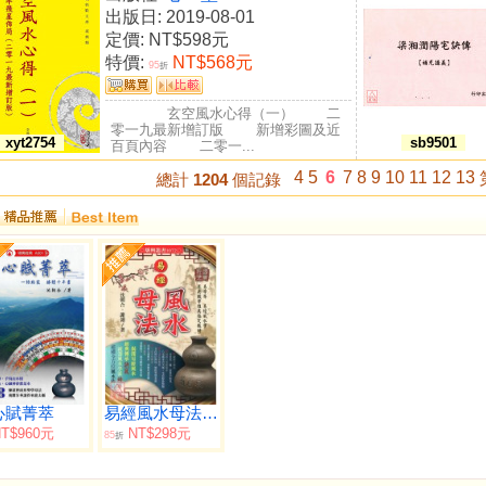
出版日: 2019-08-01
定價:
NT$598元
特價:
NT$568元
95
折
玄空風水心得（一） 二
零一九最新增訂版 新增彩圖及近
xyt2754
sb9501
百頁內容 二零一...
4
5
6
7
8
9
10
11
12
13
總計
1204
個記錄
心賦菁萃
易經風水母法【國學經典】
T$960元
NT$298元
85
折