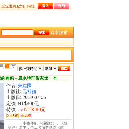
配送運費查詢
|
簡體
進階搜索
龍的奧秘～風水地理形家第一本
作者:
矢建國
出版社:
元神館
出版日: 2019-07-05
定價:
NT$400元
特價:
NT$380元
95
折
本書即以《撼龍經》、《疑
龍經》為本，合二者而尊稱為《龍