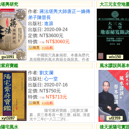
法堪輿研究
大三元玄空地靈
作者:
蔣法堪輿大師唐正一嫡傳
弟子陳晉長
出版社:
進源
出版日: 2020-09-24
定價:
NT$3600元
特價:
NT$3060元
85
折
中國龍穴真象揭密。本書為歷代
gu1091
wlx150
真假難辨的風水典籍去偽留真。作者
為現代屈指可數，親自找到龍穴，...
宅紫府寶鑑
風水謬誤與基
作者:
劉文瀾
出版社:
心一堂
出版日: 2020-07-16
定價:
NT$750元
特價:
NT$713元
95
折
陽宅紫府寶鑑，[清]劉文瀾
纂，原三卷卷首一卷三册, 線裝, 清道
xyt3287
uf2359
光十二年(一八三二)刊...
論陽宅風水
後天派陽宅實證