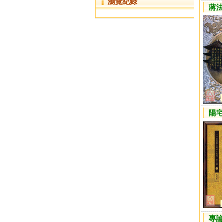
瀏覽紀錄
蔣
陽
專