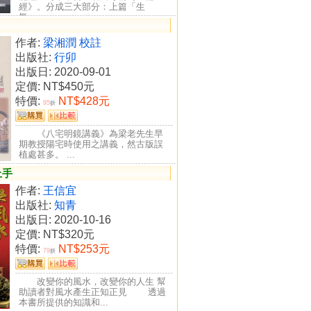
經》。分成三大部分：上篇「生
氣」...
作者:
梁湘潤 校註
出版社:
行卯
出版日: 2020-09-01
定價:
NT$450元
特價:
NT$428元
95
折
《八宅明鏡講義》為梁老先生早
期教授陽宅時使用之講義，然古版誤
植處甚多。 ...
上手
作者:
王信宜
出版社:
知青
出版日: 2020-10-16
定價:
NT$320元
特價:
NT$253元
79
折
改變你的風水，改變你的人生 幫
助讀者對風水產生正知正見 透過
本書所提供的知識和...