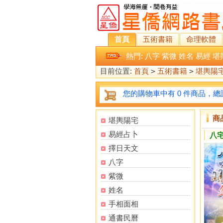
首頁
五術書籍
命理軟體
熱門:
八字
紫微
姓名
易經
堪
目前位置:
首頁
>
五術書籍
>
堪輿陽
您的購物車中有 0 件商品，總計
商
堪輿陽宅
易經占卜
八
擇日天文
八字
紫微
姓名
手相面相
通書民曆