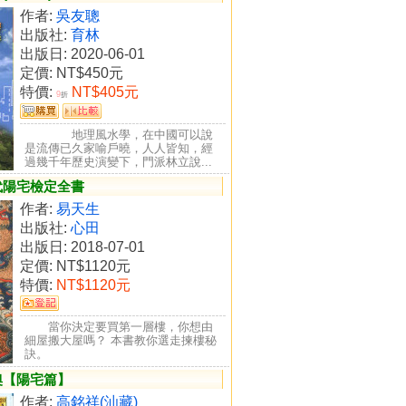
作者:
吳友聰
出版社:
育林
出版日: 2020-06-01
定價:
NT$450元
特價:
NT$405元
9
折
地理風水學，在中國可以說
是流傳已久家喻戶曉，人人皆知，經
過幾千年歷史演變下，門派林立說...
代陽宅檢定全書
作者:
易天生
出版社:
心田
出版日: 2018-07-01
定價:
NT$1120元
特價:
NT$1120元
當你決定要買第一層樓，你想由
細屋搬大屋嗎？ 本書教你選走揀樓秘
訣。
奧【陽宅篇】
作者:
高銘祥(汕藏)