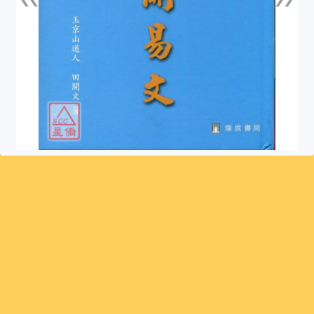
上一張
下一