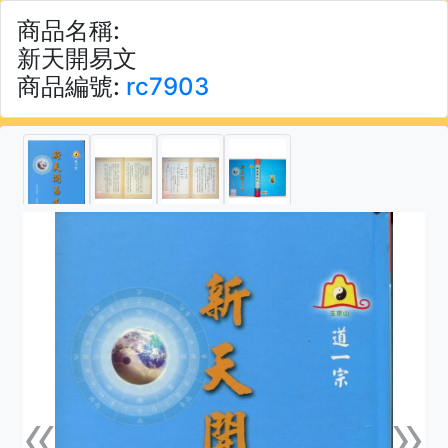
商品名稱:
新天開易文
商品編號:
rc7903
«
»