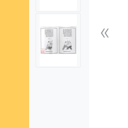
«
上一張