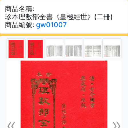
商品名稱:
珍本理數部全書《皇極經世》(二冊)
商品編號:
gw01007
«
»