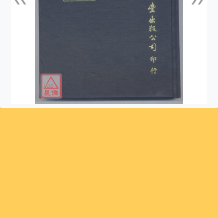
上一張
下一