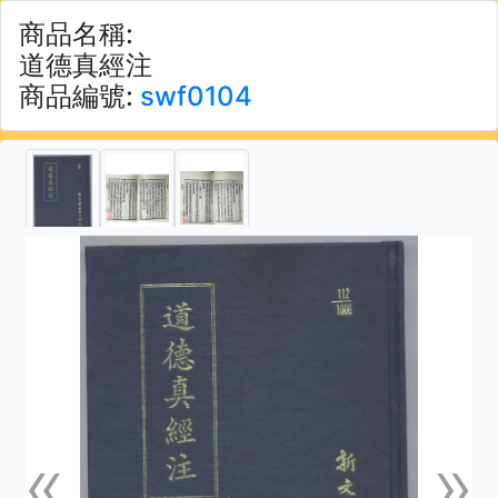
商品名稱:
道德真經注
商品編號:
swf0104
«
»