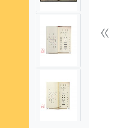
«
上一張