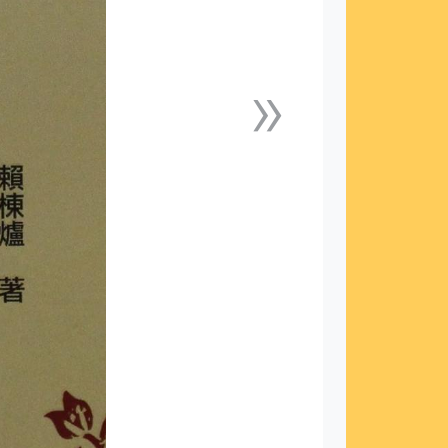
»
下一張