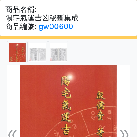
商品名稱:
陽宅氣運吉凶秘斷集成
商品編號:
gw00600
«
»