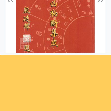
上一張
下一