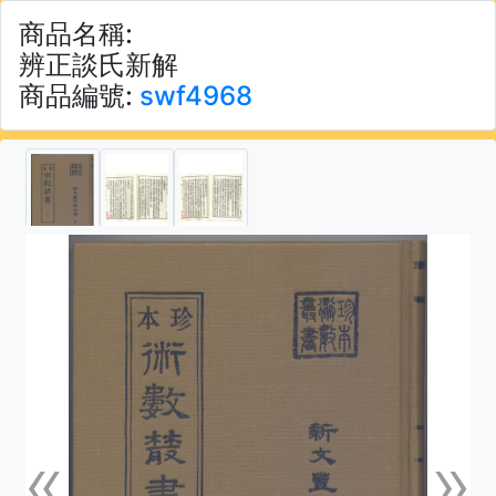
商品名稱:
辨正談氏新解
商品編號:
swf4968
«
»