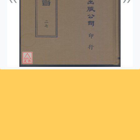
上一張
下一