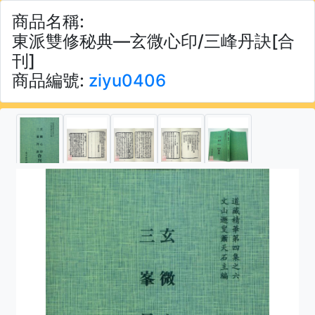
商品名稱:
東派雙修秘典—玄微心印/三峰丹訣[合
刊]
商品編號:
ziyu0406