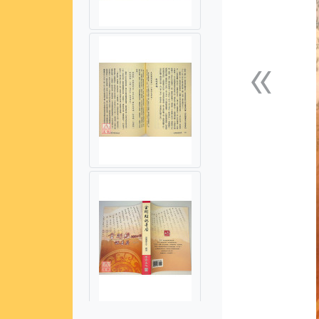
«
上一張