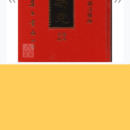
上一張
下一