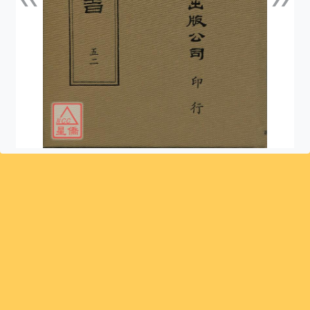
上一張
下一