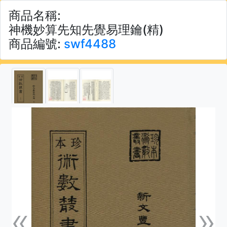
商品名稱:
神機妙算先知先覺易理鑰(精)
商品編號:
swf4488
«
»