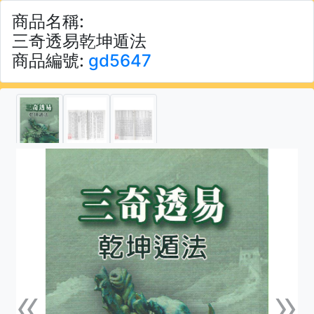
商品名稱:
三奇透易乾坤遁法
商品編號:
gd5647
«
»