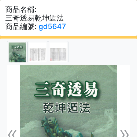
商品名稱:
三奇透易乾坤遁法
商品編號:
gd5647
«
»