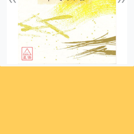
上一張
下一