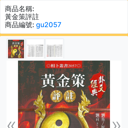
商品名稱:
黃金策評註
商品編號:
gu2057
«
»