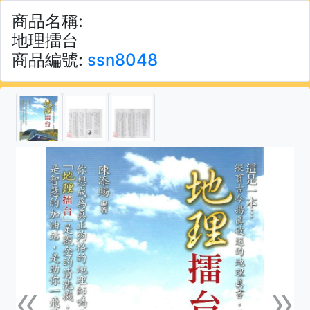
商品名稱:
地理擂台
商品編號:
ssn8048
«
»