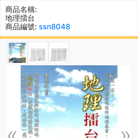
商品名稱:
地理擂台
商品編號:
ssn8048
«
»