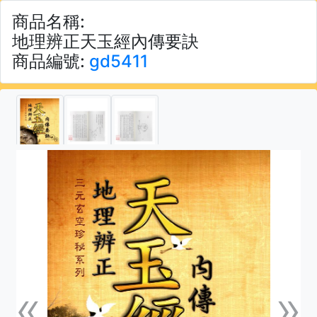
商品名稱:
地理辨正天玉經內傳要訣
商品編號:
gd5411
«
»