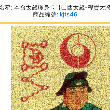
名稱:
本命太歲護身卡【己酉太歲-程寶大
商品編號:
kjts46