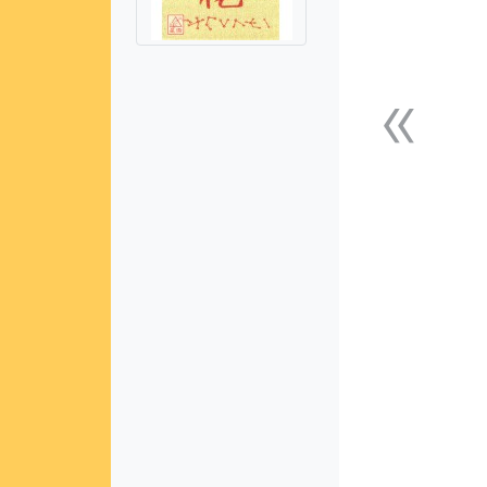
«
上一張