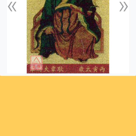
«
»
上一張
下一