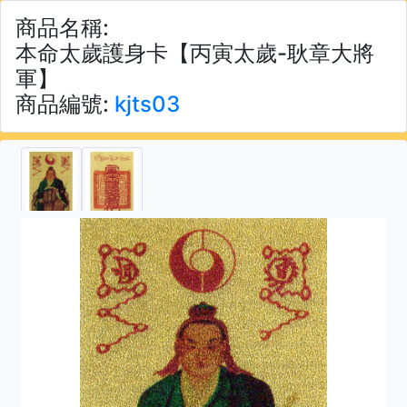
商品名稱:
本命太歲護身卡【丙寅太歲-耿章大將
軍】
商品編號:
kjts03