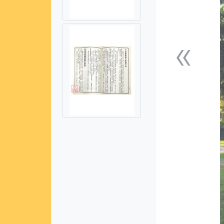
«
上一張